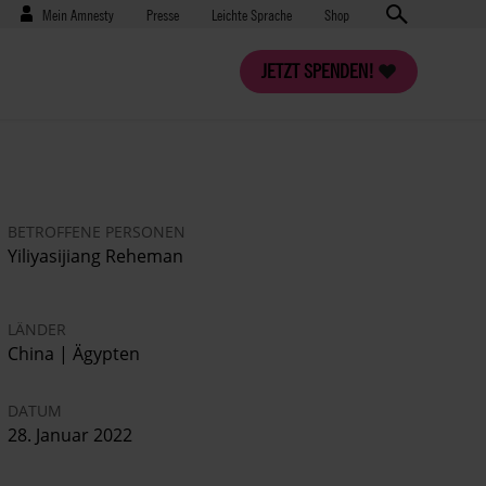
Benutzermenü
Presse
Mein Amnesty
Presse
Leichte Sprache
Shop
JETZT SPENDEN!
BETROFFENE PERSONEN
Yiliyasijiang Reheman
LÄNDER
China | Ägypten
DATUM
28. Januar 2022