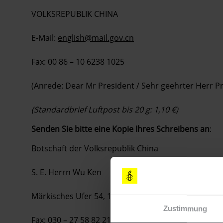
VOLKSREPUBLIK CHINA
E-Mail:
english@mail.gov.cn
Fax: 00 86 – 10 6238 1025
(Anrede: Dear Mr President / Sehr geehrter Herr P
(Standardbrief Luftpost bis 20 g: 1,10 €)
Senden Sie bitte eine Kopie Ihres Schreibens an
:
Botschaft der Volksrepublik China
S. E. Herrn Wu Ken
Märkisches Ufer 54, 10179 Berlin
Zustimmung
Fax: 030 – 27 58 82 21