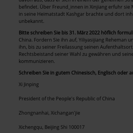
befindet. Über Freund_innen in Xinjiang erfuhr sie
in seine Heimatstadt Kashgar brachte und dort inhaf
unbekannt.
Bitte schreiben Sie bis 31. März 2022 höflich formul
China. Fordern Sie ihn auf, Yiliyasijiang Reheman 
ihn, bis zu seiner Freilassung seinen Aufenthaltsor
Rechtsbeistand seiner Wahl zu gewähren und seiner
kommunizieren.
Schreiben Sie in gutem Chinesisch, Englisch oder 
Xi Jinping
President of the People's Republic of China
Zhongnanhai, Xichangan'jie
Xichengqu, Beijing Shi 100017