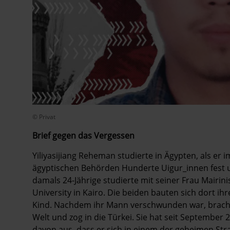
© Privat
Brief gegen das Vergessen
Yiliyasijiang Reheman studierte in Ägypten, als er
ägyptischen Behörden Hunderte Uigur_innen fest u
damals 24-Jährige studierte mit seiner Frau Mairi
University in Kairo. Die beiden bauten sich dort i
Kind. Nachdem ihr Mann verschwunden war, brachte 
Welt und zog in die Türkei. Sie hat seit Septembe
davon aus, dass er sich in einem der geheimen St