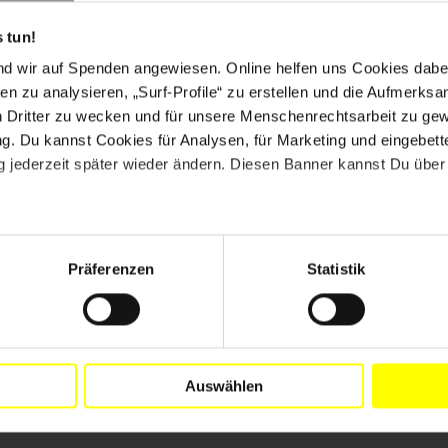
 tun!
china@gmail.com
nd wir auf Spenden angewiesen. Online helfen uns Cookies dabe
en zu analysieren, „Surf-Profile“ zu erstellen und die Aufmerksa
n Dritter zu wecken und für unsere Menschenrechtsarbeit zu ge
. Du kannst Cookies für Analysen, für Marketing und eingebettet
 jederzeit später wieder ändern. Diesen Banner kannst Du über 
ktuellen Briefen gegen das Vergessen. Handle sofort
Präferenzen
Statistik
Auswählen