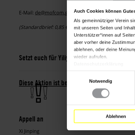
Auch Cookies können Gutes
E-Mail:
de@mofcom.gov.cn
oder
presse.botschaft
Als gemeinnütziger Verein si
(Standardbrief: 0,85 €)
mit unseren Seiten und Inhalt
Unterstützer*innen auf Seite
aber vorher deine Zustimmung
ablehnen, oder deine Meinung
Setzt euch für Yiliyasijiang Reheman ein!
wieder aufrufen.
Datenschutzerklärung
Einwilligungsauswahl
Diese Aktion ist beendet. Hier geht es zu a
Notwendig
Ablehnen
Appell an
Xi Jinping