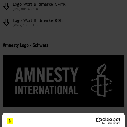
Logo_Wort-Bildmarke_CMYK
(JPG, 801.43 KB)
Logo_Wort-Bildmarke_RGB
(PNG, 40.35 KB)
Amnesty Logo - Schwarz
Download