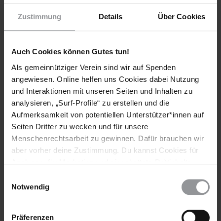
Logo_Wort-Bildmarke_CMYK_Schwarz
(JPG, 797.46 KB)
Zustimmung
Details
Über Cookies
Logo_Wort-Bildmarke_RBG_Schwarz
(PNG, 45.77 KB)
Auch Cookies können Gutes tun!
Als gemeinnütziger Verein sind wir auf Spenden
Amnesty Logo - Weiß
angewiesen. Online helfen uns Cookies dabei Nutzung
und Interaktionen mit unseren Seiten und Inhalten zu
analysieren, „Surf-Profile“ zu erstellen und die
Aufmerksamkeit von potentiellen Unterstützer*innen auf
Seiten Dritter zu wecken und für unsere
Menschenrechtsarbeit zu gewinnen. Dafür brauchen wir
aber vorher deine Zustimmung. Du kannst Cookies für
Analysen, für Marketing und eingebettete Drittinhalte
auch ablehnen, oder deine Meinung jederzeit später
Einwilligungsauswahl
wieder ändern. Diesen Banner kannst Du über den Link
Notwendig
im Footer schnell wieder aufrufen.
Download
Datenschutzerklärung
Präferenzen