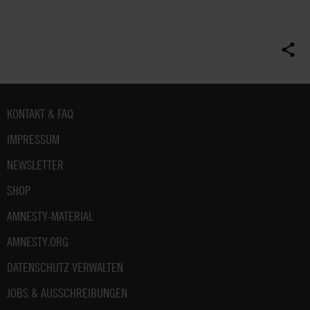
nur
zu
satzungsgemäßen
Zwecken
und
gemäß
der
Fußbereich
KONTAKT & FAQ
gesetzlichen
Bestimmungen
IMPRESSUM
des
DSGVO
NEWSLETTER
verarbeitet.
SHOP
Über
die
AMNESTY-MATERIAL
Arbeit
und
AMNESTY.ORG
die
Möglichkeiten
DATENSCHUTZ VERWALTEN
der
JOBS & AUSSCHREIBUNGEN
Unterstützung