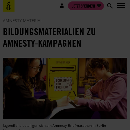
Direkt
Benutzermenü
JETZT SPENDEN!
zum
Inhalt
AMNESTY MATERIAL
BILDUNGSMATERIALIEN ZU
AMNESTY-KAMPAGNEN
Jugendliche beteiligen sich am Amnesty-Briefmarathon in Berlin