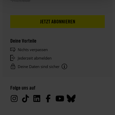
*Pflichtfelder
Deine Vorteile
Nichts verpassen
Jederzeit abmelden
Deine Daten sind sicher
Hinweis
Datenschutz:
Folge uns auf
Deine
Daten
werden
von
uns