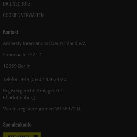
von
DATENSCHUTZ
Amnesty
informieren
COOKIES VERWALTEN
wir
dich
Kontakt
ggf.
auch
Amnesty International Deutschland e.V.
per
Sonnenallee 221 C
Telefon
oder
12059 Berlin
E-
Mail.
Telefon: +49 (0)30 / 420248-0
Dem
kannst
Registergericht: Amtsgericht
du
Charlottenburg
im
Vereinsregisternummer: VR 36372 B
gesetzlichen
Rahmen
jederzeit
Spendenkonto
widersprechen.
Weitere