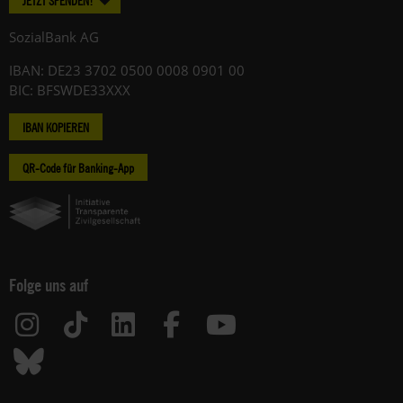
JETZT SPENDEN!
Hinweise
zum
SozialBank AG
Datenschutz
IBAN: DE23 3702 0500 0008 0901 00
unter:
BIC: BFSWDE33XXX
Datenschutz
.
IBAN KOPIEREN
QR-Code für Banking-App
Folge uns auf