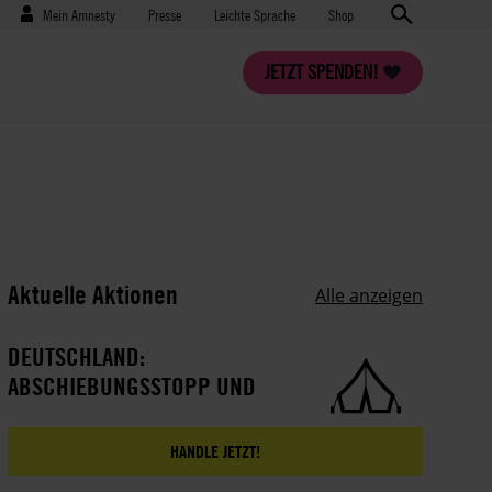
Benutzermenü
Presse
Mein Amnesty
Presse
Leichte Sprache
Shop
JETZT SPENDEN!
Aktuelle Aktionen
Alle anzeigen
DEUTSCHLAND:
ABSCHIEBUNGSSTOPP UND
HUMANITÄRE VISA FÜR
SCHUTZSUCHENDE
HANDLE JETZT!
IRANER*INNEN!