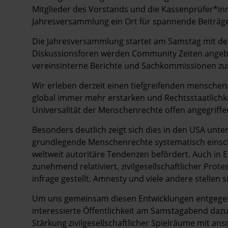
Mitglieder des Vorstands und die Kassenprüfer*inn
Jahresversammlung ein Ort für spannende Beiträg
Die Jahresversammlung startet am Samstag mit der
Diskussionsforen werden Community Zeiten angebo
vereinsinterne Berichte und Sachkommissionen z
Wir erleben derzeit einen tiefgreifenden menschen
global immer mehr erstarken und Rechtsstaatlichk
Universalität der Menschenrechte offen angegriff
Besonders deutlich zeigt sich dies in den USA unte
grundlegende Menschenrechte systematisch einschr
weltweit autoritäre Tendenzen befördert. Auch i
zunehmend relativiert, zivilgesellschaftlicher Prote
infrage gestellt. Amnesty und viele andere stellen
Um uns gemeinsam diesen Entwicklungen entgegenzu
interessierte Öffentlichkeit am Samstagabend daz
Stärkung zivilgesellschaftlicher Spielräume mit 