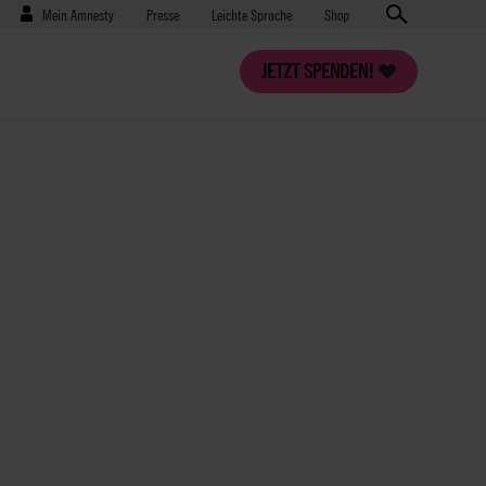
Benutzermenü
Presse
Mein Amnesty
Presse
Leichte Sprache
Shop
JETZT SPENDEN!