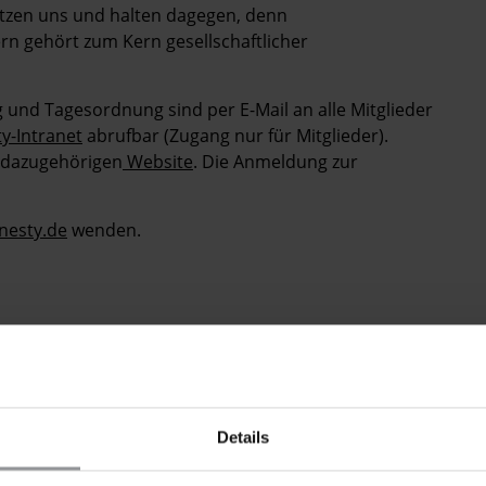
etzen uns und halten dagegen, denn
rn gehört zum Kern gesellschaftlicher
g und Tagesordnung sind per E-Mail an alle Mitglieder
y-Intranet
abrufbar (Zugang nur für Mitglieder).
r dazugehörigen
Website
. Die Anmeldung zur
nesty.de
wenden.
Details