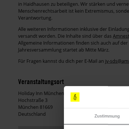
in Haidhausen zu beteiligen. Wir stärken und vern
Menschenrechtsarbeit ist kein Extremismus, sonde
Verantwortung.
Alle weiteren Informationen inklusive der Einladun
versandt worden. Die Inhalte sind über das
Amnest
Allgemeine Informationen finden sich auch auf de
Jahresversammlung startet ab Mitte März.
Für Fragen kannst du dich per E-Mail an
jv-sds@am
Veranstaltungsort
Holiday Inn München City Center
Hochstraße 3
München 81669
Deutschland
Zustimmung