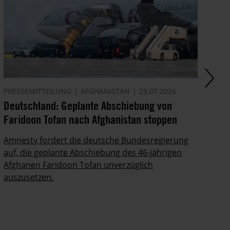
PRESSEMITTEILUNG
AFGHANISTAN
23.07.2026
AK
Deutschland: Geplante Abschiebung von
Ze
Faridoon Tofan nach Afghanistan stoppen
An
Ge
Amnesty fordert die deutsche Bundesregierung
auf, die geplante Abschiebung des 46-jährigen
Ze
Afghanen Faridoon Tofan unverzüglich
kä
auszusetzen.
no