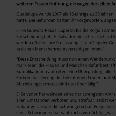
weiteren Frauen Hoffnung, die wegen derselben An
Guadalupe wurde 2007 als 18-Jährige zu 30 Jahren Ha
hatte. Die Behörden hatten ihr vorgeworfen, abget
Erika Guevara-Rosas, Expertin für die Region Amerik
Entscheidung hebt El Salvador ein schreckliches Un
werden dürfen. Ihre Freilassung ist ein Sieg der G
örtlichen Menschenrechtsverteidiger_innen."
"Diese Entscheidung muss nun einen Wendepunkt in
markieren, die Frauen und Mädchen dafür bestraf
Komplikationen auftreten. Eine Überprüfung aller 
Entkriminalisierung der betroffenen Frauen und M
Abtreibungsverbotes sind nun überfällig."
El Salvador hat weltweit eines der strengsten Abt
allen Umständen verboten und strafbar, selbst w
Gefahr gerät oder die Schwangerschaft Folge eine
eines Schwangerschaftsabbruchs verdächtigt, werd