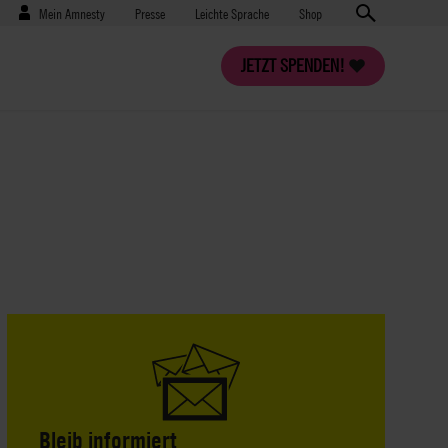
Benutzermenü
Presse
Mein Amnesty
Presse
Leichte Sprache
Shop
JETZT SPENDEN!
Bleib informiert