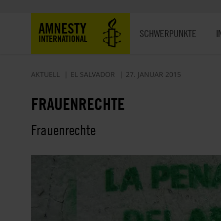
Direkt
zum
Hauptnavigation
AMNESTY
Inhalt
SCHWERPUNKTE
I
INTERNATIONAL
AKTUELL
EL SALVADOR
27. JANUAR 2015
FRAUENRECHTE
Frauenrechte