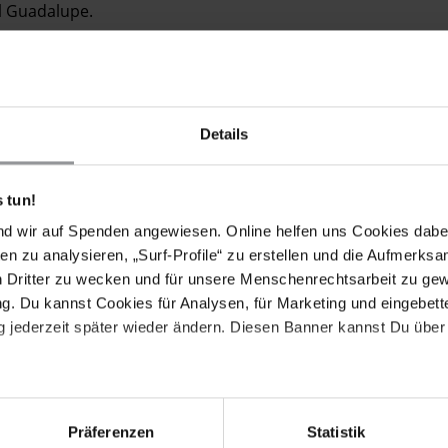
l Guadalupe.
gerschaftsabbruchs in El Salvador in Haft sind, haben
werden in den nächsten Monaten der gesetzgebenden
Details
 Kampagne "My Body, My Rights" für den Schutz der
el ist es, Regierungsvertreter_innen an ihre
e und reproduktive Selbstbestimmung zu respektieren,
 tun!
u gewährleisten.
nd wir auf Spenden angewiesen. Online helfen uns Cookies dabe
en zu analysieren, „Surf-Profile“ zu erstellen und die Aufmerksa
n Dritter zu wecken und für unsere Menschenrechtsarbeit zu ge
. Du kannst Cookies für Analysen, für Marketing und eingebettet
 jederzeit später wieder ändern. Diesen Banner kannst Du über 
Präferenzen
Statistik