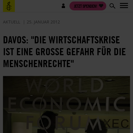
Direkt
Benutzermenü
JETZT SPENDEN!
zum
Inhalt
AKTUELL
25. JANUAR 2012
DAVOS: "DIE WIRTSCHAFTSKRISE
IST EINE GROSSE GEFAHR FÜR DIE M
ENSCHENRECHTE"