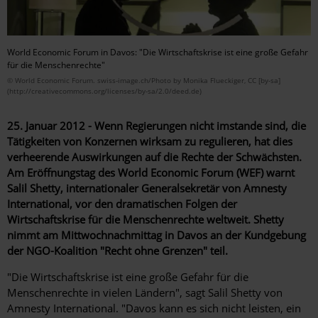
World Economic Forum in Davos: "Die Wirtschaftskrise ist eine große Gefahr
für die Menschenrechte"
© World Economic Forum. swiss-image.ch/Photo by Monika Flueckiger, CC [by-sa]
(http://creativecommons.org/licenses/by-sa/2.0/deed.de)
25. Januar 2012 - Wenn Regierungen nicht imstande sind, die
Tätigkeiten von Konzernen wirksam zu regulieren, hat dies
verheerende Auswirkungen auf die Rechte der Schwächsten.
Am Eröffnungstag des World Economic Forum (WEF) warnt
Salil Shetty, internationaler Generalsekretär von Amnesty
International, vor den dramatischen Folgen der
Wirtschaftskrise für die Menschenrechte weltweit. Shetty
nimmt am Mittwochnachmittag in Davos an der Kundgebung
der NGO-Koalition "Recht ohne Grenzen" teil.
"Die Wirtschaftskrise ist eine große Gefahr für die
Menschenrechte in vielen Ländern", sagt Salil Shetty von
Amnesty International. "Davos kann es sich nicht leisten, ein