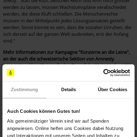
Shetty. "Statt die Kluft zwischen Reich und Arm noch grösser
werden zu lassen, müssen Wachstumspläne verabschiedet
werden, die diese Kluft schließen. Die Menschenrechte
müssen in den Mittelpunkt jedes Lösungsansatzes gestellt
werden. Sonst könnte es sein, dass die sozialen Unruhen, die
sich derzeit auf der ganzen Welt ausbreiten, erst der Anfang
sind."
Mehr Informationen zur Kampagne "Konzerne an die Leine",
an der auch die schweizerische Sektion von Amnesty
International beteiligt ist, finden Sie auf der Website der NGO-
Koalition:
www.rechtohnegrenzen.ch
Hier sehen Sie den Videoclip zur Kampagne:
Zustimmung
Details
Über Cookies
Auch Cookies können Gutes tun!
Als gemeinnütziger Verein sind wir auf Spenden
YouTube freischalten
angewiesen. Online helfen uns Cookies dabei Nutzung
und Interaktionen mit unseren Seiten und Inhalten zu