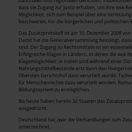
nationalen und regionalen Gerichten. Insbesonder
dass sie Zugang zur Justiz erhalten, um ihre wsk-R
Möglichkeit, sich zum Beispiel über eine Verletzun
beschweren. Für die bürgerlichen und politischen R
Das Zusatzprotokoll ist am 10. Dezember 2008 
Damit hat die Generalversammlung bestätigt, dass
sind. Der Zugang zu Rechtsmitteln ist ein essentie
Erfolgreiche Klagen in Ländern, in denen die wsk-R
Klagemöglichkeit: in Indien sind während einer Dü
Nahrungsmittelbestände erst dann den Hungernde
Obersten Gerichtshof dazu verurteilt wurde. Tsche
für Menschenrechte dazu verurteilt worden, Roma
Bildungssystem zu ermöglichen.
Bis heute haben bereits 32 Staaten das Zusatzproto
ausgedrückt.
Deutschland hat zwar die Verhandlungen zum Zusatz
unterzeichnet.