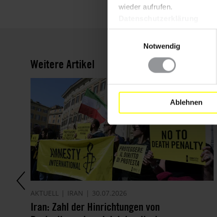
wieder aufrufen.
Datenschutzerklärung
Einwilligungsauswahl
Notwendig
Weitere Artikel
Ablehnen
AKTUELL
IRAN
30.07.2026
it
Iran: Zahl der Hinrichtungen von