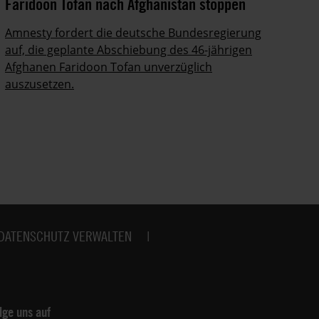
Faridoon Tofan nach Afghanistan stoppen
An
Ge
Amnesty fordert die deutsche Bundesregierung
auf, die geplante Abschiebung des 46-jährigen
Ze
Afghanen Faridoon Tofan unverzüglich
kä
auszusetzen.
no
DATENSCHUTZ VERWALTEN
lge uns auf