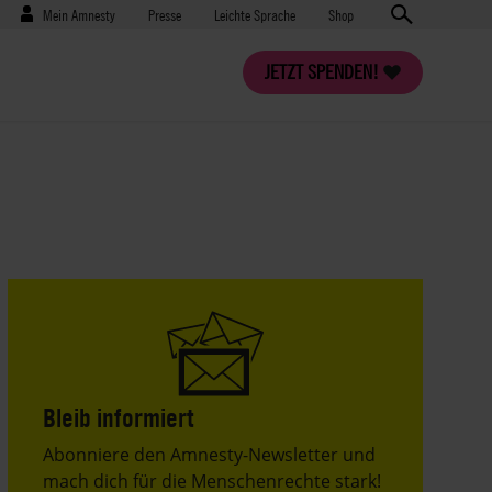
Benutzermenü
Presse
Mein Amnesty
Presse
Leichte Sprache
Shop
JETZT SPENDEN!
Bleib informiert
Header
Abonniere den Amnesty-Newsletter und
Text
mach dich für die Menschenrechte stark!