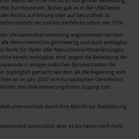
e für Menschen in Armut ist es von großer Bedeutung,
echte durchzusetzen. Bisher gab es in der UNO keine
g des Rechts auf Bildung oder auf Gesundheit zu
echte besteht ein solches Verfahren schon seit 1976.
von der UN-Generalversammlung angenommen worden.
 alle Menschenrechte gleichwertig und auch einklagbar
lles Recht für Opfer aller Menschenrechtsverletzungen.
echte bereits einklagbar sind, zeigen die Bedeutung der
rreperiode in einigen indischen Bundesstaaten die
n zugänglich gemacht worden, als die Regierung vom
chien ist im Jahr 2007 vom Europäischen Gerichtshof
-Kinder den diskriminierungsfreien Zugang zum
koll unterzeichnet damit ihre Absicht zur Ratifizierung
protokoll unterstützt, aber es bis heute noch nicht