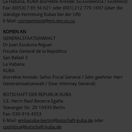
La Habana, KUBA (korrekte Anrede: Su Excelencia / Exzellenz)
Fax: (0053) 7 85 56 621 oder (001) 212 779 1697 (über die
ständige Vertretung Kubas bei der UN)
E-Mail:
correominint@mn.mn.co.cu
KOPIEN AN
GENERALSTAATSANWALT
Dr Juan Escalona Reguer
Fiscalía General de la República
San Rafael 3
La Habana
KUBA
(korrekte Anrede: Señor Fiscal General / Sehr geehrter Herr
Generalstaatsanwalt / Dear Attorney General)
BOTSCHAFT DER REPUBLIK KUBA
S.E. Herrn Raúl Becerra Egaña
Stavanger Str. 20 10439 Berlin
Fax: 030-916 4553
E-Mail:
embacuba-berlin@botschaft-kuba.de
oder
cpoliitica@botschaft-kuba.de