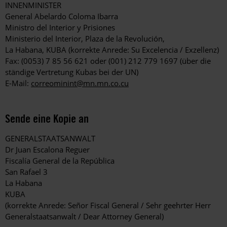
INNENMINISTER
General Abelardo Coloma Ibarra
Ministro del Interior y Prisiones
Ministerio del Interior, Plaza de la Revolución,
La Habana, KUBA (korrekte Anrede: Su Excelencia / Exzellenz)
Fax: (0053) 7 85 56 621 oder (001) 212 779 1697 (über die
ständige Vertretung Kubas bei der UN)
E-Mail:
correominint@mn.mn.co.cu
Sende eine Kopie an
GENERALSTAATSANWALT
Dr Juan Escalona Reguer
Fiscalía General de la República
San Rafael 3
La Habana
KUBA
(korrekte Anrede: Señor Fiscal General / Sehr geehrter Herr
Generalstaatsanwalt / Dear Attorney General)