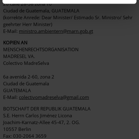
20 calle 28-58 zona 10
Ciudad de Guatemala, GUATEMALA
(korrekte Anrede: Dear Minister/ Estimado Sr. Ministro/ Sehr
geehrter Herr Minister)
E-Mail:
ministro.ambientern@marn.gob.gt
KOPIEN AN
MENSCHENRECHTSORGANISATION
MADRESEL VA.
Colectivo MadreSelva
6a avenida 2-60, zona 2
Ciudad de Guatemala
GUATEMALA
E-Mail:
colectivomadreselva@gmail.com
BOTSCHAFT DER REPUBLIK GUATEMALA
S.E. Herrn Carlos Jiménez Licona
Joachim-Karnatz-Allee 45-47, 2. OG.
10557 Berlin
Fax: 030-2064 3659