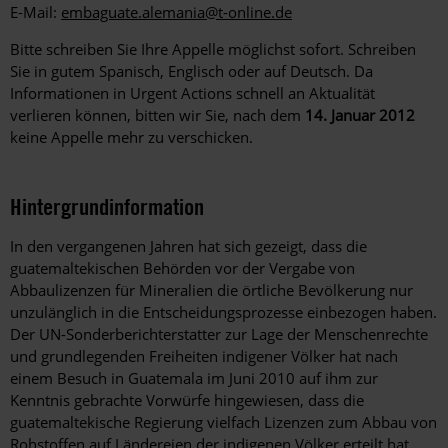
E-Mail:
embaguate.alemania@t-online.de
Bitte schreiben Sie Ihre Appelle möglichst sofort. Schreiben
Sie in gutem Spanisch, Englisch oder auf Deutsch. Da
Informationen in Urgent Actions schnell an Aktualität
verlieren können, bitten wir Sie, nach dem
14. Januar 2012
keine Appelle mehr zu verschicken.
Hintergrundinformation
Hintergrund
In den vergangenen Jahren hat sich gezeigt, dass die
guatemaltekischen Behörden vor der Vergabe von
Abbaulizenzen für Mineralien die örtliche Bevölkerung nur
unzulänglich in die Entscheidungsprozesse einbezogen haben.
Der UN-Sonderberichterstatter zur Lage der Menschenrechte
und grundlegenden Freiheiten indigener Völker hat nach
einem Besuch in Guatemala im Juni 2010 auf ihm zur
Kenntnis gebrachte Vorwürfe hingewiesen, dass die
guatemaltekische Regierung vielfach Lizenzen zum Abbau von
Rohstoffen auf Ländereien der indigenen Völker erteilt hat,