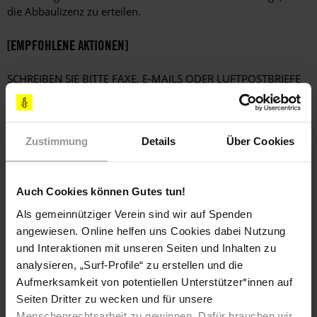
die Abbaulizenz zu erteilen.
[EMPFOHLENE AKTIONEN]
SCHREIBEN SIE BITTE FAXE, E-MAILS ODER LUFTPOSTBRIEFE
MIT FOLGENDEN FORDERUNGEN
Ich möchte meine Sorge darüber zum Ausdruck bringen,
dass die Behörden die vom Betrieb der Mine im
Zustimmung
Details
Über Cookies
Department Santa Rosa voraussichtlich betroffenen
Gemeinschaften nicht zu dem Vorhaben konsultiert
haben.
Auch Cookies können Gutes tun!
Ich erwarte, dass dem Unternehmen Tahoe Resources
Als gemeinnütziger Verein sind wir auf Spenden
Inc. Abbaurechte erst dann erteilt werden, wenn
angewiesen. Online helfen uns Cookies dabei Nutzung
sämtliche relevanten Informationen offen gelegt sind
und Interaktionen mit unseren Seiten und Inhalten zu
und mit allen von der Maßnahme voraussichtlich
analysieren, „Surf-Profile“ zu erstellen und die
betroffenen Menschen ein zielführender
Aufmerksamkeit von potentiellen Unterstützer*innen auf
Konsultationsprozess stattgefunden hat.
Seiten Dritter zu wecken und für unsere
Stellen Sie bitte sicher, dass die Beratungen zu dem
Menschenrechtsarbeit zu gewinnen. Dafür brauchen wir