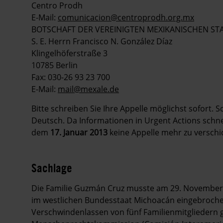
Centro Prodh
E-Mail:
comunicacion@centroprodh.org.mx
BOTSCHAFT DER VEREINIGTEN MEXIKANISCHEN ST
S. E. Herrn Francisco N. González Díaz
Klingelhöferstraße 3
10785 Berlin
Fax: 030-26 93 23 700
E-Mail:
mail@mexale.de
Bitte schreiben Sie Ihre Appelle möglichst sofort. 
Deutsch. Da Informationen in Urgent Actions schnell
dem
17. Januar 2013
keine Appelle mehr zu verschi
Sachlage
Die Familie Guzmán Cruz musste am 29. November f
im westlichen Bundesstaat Michoacán eingebroche
Verschwindenlassen von fünf Familienmitgliedern g