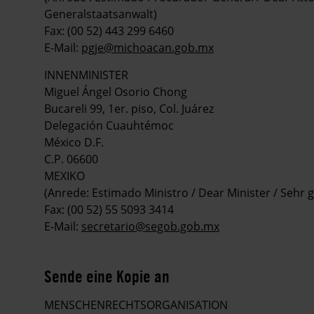
Generalstaatsanwalt)
Fax: (00 52) 443 299 6460
E-Mail:
pgje@michoacan.gob.mx
INNENMINISTER
Miguel Ángel Osorio Chong
Bucareli 99, 1er. piso, Col. Juárez
Delegación Cuauhtémoc
México D.F.
C.P. 06600
MEXIKO
(Anrede: Estimado Ministro / Dear Minister / Sehr 
Fax: (00 52) 55 5093 3414
E-Mail:
secretario@segob.gob.mx
Sende eine Kopie an
MENSCHENRECHTSORGANISATION