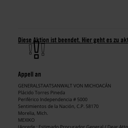
Diese Aktion ist beendet. Hier geht es zu ak
Appell an
GENERALSTAATSANWALT VON MICHOACÁN
Plácido Torres Pineda
Periférico Independencia # 5000
Sentimientos de la Nación, C.P. 58170
Morelia, Mich.
MEXIKO
(Anrede : Estimado Procurador General / Dear Atto