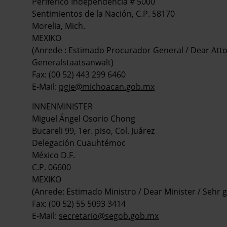
Periférico Independencia # 5000
Sentimientos de la Nación, C.P. 58170
Morelia, Mich.
MEXIKO
(Anrede : Estimado Procurador General / Dear Atto
Generalstaatsanwalt)
Fax: (00 52) 443 299 6460
E-Mail:
pgje@michoacan.gob.mx
INNENMINISTER
Miguel Ángel Osorio Chong
Bucareli 99, 1er. piso, Col. Juárez
Delegación Cuauhtémoc
México D.F.
C.P. 06600
MEXIKO
(Anrede: Estimado Ministro / Dear Minister / Sehr 
Fax: (00 52) 55 5093 3414
E-Mail:
secretario@segob.gob.mx