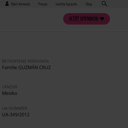
Benutzermenü
Presse
Mein Amnesty
Presse
Leichte Sprache
Shop
JETZT SPENDEN!
BETROFFENE PERSONEN
Familie GUZMÁN CRUZ
LÄNDER
Mexiko
UA-NUMMER
UA-349/2012