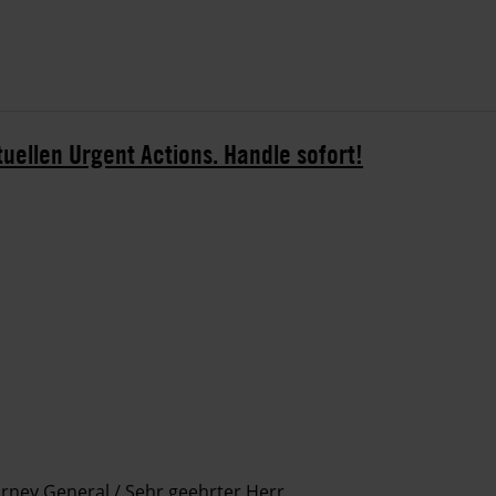
tuellen Urgent Actions. Handle sofort!
rney General / Sehr geehrter Herr