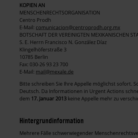
KOPIEN AN
MENSCHENRECHTSORGANISATION
Centro Prodh
E-Mail:
comunicacion@centroprodh.org.mx
BOTSCHAFT DER VEREINIGTEN MEXIKANISCHEN ST
S. E. Herrn Francisco N. González Díaz
Klingelhöferstraße 3
10785 Berlin
Fax: 030-26 93 23 700
E-Mail:
mail@mexale.de
Bitte schreiben Sie Ihre Appelle möglichst sofort. 
Deutsch. Da Informationen in Urgent Actions schnell
dem
17. Januar 2013
keine Appelle mehr zu verschi
Hintergrundinformation
Hintergrund
Mehrere Fälle schwerwiegender Menschenrechtsver