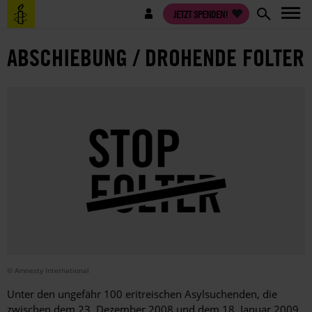
Direkt
Benutzermenü
JETZT SPENDEN!
zum
Inhalt
ABSCHIEBUNG / DROHENDE FOLTER
© Amnesty International
Unter den ungefähr 100 eritreischen Asylsuchenden, die
zwischen dem 23. Dezember 2008 und dem 18. Januar 2009