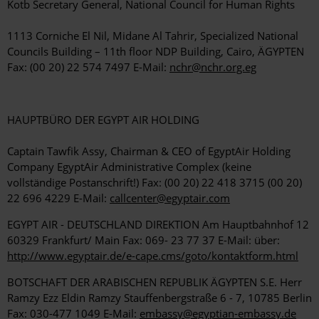
Kotb Secretary General, National Council for Human Rights
1113 Corniche El Nil, Midane Al Tahrir, Specialized National
Councils Building – 11th floor NDP Building, Cairo, ÄGYPTEN
Fax: (00 20) 22 574 7497 E-Mail:
nchr@nchr.org.eg
HAUPTBÜRO DER EGYPT AIR HOLDING
Captain Tawfik Assy, Chairman & CEO of EgyptAir Holding
Company EgyptAir Administrative Complex (keine
vollständige Postanschrift!) Fax: (00 20) 22 418 3715 (00 20)
22 696 4229 E-Mail:
callcenter@egyptair.com
EGYPT AIR - DEUTSCHLAND DIREKTION Am Hauptbahnhof 12
60329 Frankfurt/ Main Fax: 069- 23 77 37 E-Mail: über:
http://www.egyptair.de/e-cape.cms/goto/kontaktform.html
BOTSCHAFT DER ARABISCHEN REPUBLIK ÄGYPTEN S.E. Herr
Ramzy Ezz Eldin Ramzy Stauffenbergstraße 6 - 7, 10785 Berlin
Fax: 030-477 1049 E-Mail:
embassy@egyptian-embassy.de