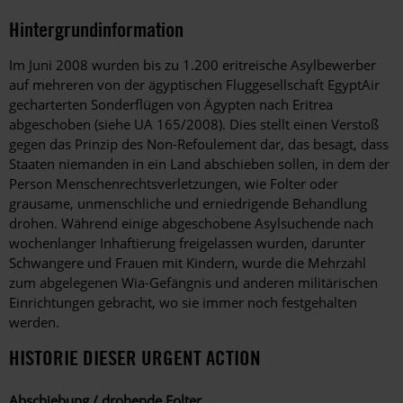
Hintergrundinformation
Hintergrund
Im Juni 2008 wurden bis zu 1.200 eritreische Asylbewerber
auf mehreren von der ägyptischen Fluggesellschaft EgyptAir
gecharterten Sonderflügen von Ägypten nach Eritrea
abgeschoben (siehe UA 165/2008). Dies stellt einen Verstoß
gegen das Prinzip des Non-Refoulement dar, das besagt, dass
Staaten niemanden in ein Land abschieben sollen, in dem der
Person Menschenrechtsverletzungen, wie Folter oder
grausame, unmenschliche und erniedrigende Behandlung
drohen. Während einige abgeschobene Asylsuchende nach
wochenlanger Inhaftierung freigelassen wurden, darunter
Schwangere und Frauen mit Kindern, wurde die Mehrzahl
zum abgelegenen Wia-Gefängnis und anderen militärischen
Einrichtungen gebracht, wo sie immer noch festgehalten
werden.
HISTORIE DIESER URGENT ACTION
Abschiebung / drohende Folter