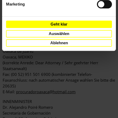
Marketing
[APPELLE AN]
STAATSANWALT VON OAXACA
Geht klar
Lic. Manuel de Jesús López López
Centro administrativo del Poder Ejecutivo y Judicial General
Auswählen
Porfirio Diaz,
Ablehnen
Edificios Jesús "Chu" Rasgado y Alvaro Carrillo,
Oaxaca de Juárez
Oaxaca, MEXIKO
(korrekte Anrede: Dear Attorney / Sehr geehrter Herr
Staatsanwalt)
Fax: (00 52) 951 501 6900 (kombinierter Telefon-
Faxanschluss: nach automatischer Ansage wählen Sie bitte die
20635)
E-Mail:
procuradoroaxaca@hotmail.com
INNENMINISTER
Dr. Alejandro Poiré Romero
Secretaría de Gobernación