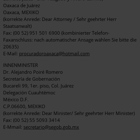
Oaxaca de Juárez
Oaxaca, MEXIKO
(korrekte Anrede: Dear Attorney / Sehr geehrter Herr
Staatsanwalt)
Fax: (00 52) 951 501 6900 (kombinierter Telefon-
Faxanschluss: nach automatischer Ansage wählen Sie bitte die
20635)
E-Mail:
procuradoroaxaca@hotmail.com
INNENMINISTER
Dr. Alejandro Poiré Romero
Secretaría de Gobernación
Bucareli 99, 1er. piso, Col. Juárez
Delegación Cuauhtémoc
México D.F.
C.P.06600, MEXIKO
(korrekte Anrede: Dear Minister/ Sehr geehrter Herr Minister)
Fax: (00 52) 55 5093 3414
E-Mmail:
secretario@segob.gob.mx