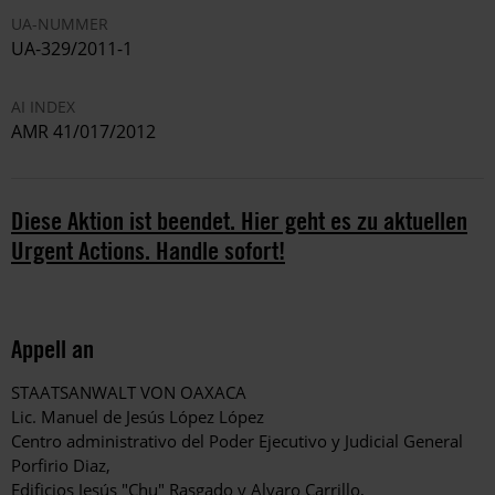
UA-NUMMER
UA-329/2011-1
AI INDEX
AMR 41/017/2012
Diese Aktion ist beendet. Hier geht es zu aktuellen
Urgent Actions. Handle sofort!
Appell an
STAATSANWALT VON OAXACA
Lic. Manuel de Jesús López López
Centro administrativo del Poder Ejecutivo y Judicial General
Porfirio Diaz,
Edificios Jesús "Chu" Rasgado y Alvaro Carrillo,