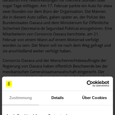
daraufhin ihre Telefonleitungen für mehrere Stunden oder
sogar Tage stilllegen. Am 17. Februar parkte ein Auto für etwa
zwei Stunden vor dem Büro der Organisation. Die Männer,
die in diesem Auto saßen, gaben später an, der Polizei des
Bundesstaates Oaxaca und dem Ministerium für Öffentliche
Sicherheit (Secretaría de Seguridad Pública) anzugehören. Eine
Mitarbeiterin von Consorcio Oaxaca berichtete, am 21.
Februar von einem Mann auf einem Motorrad verfolgt
worden zu sein. Der Mann soll sie nach dem Weg gefragt und
sie anschließend weiter verfolgt haben.
Consorcio Oaxaca und der Menschenrechtsbeauftragte der
Regierung von Oaxaca haben öffentlich Beschwerde bei der
mexikanischen Generalstaatsanwaltschaft eingerecht. Der
Menschenrechtsbeauftragte bat zudem das Ministerium für
Öffentliche Sicherheit darum, für die Sicherheit der
MitarbeiterInnen von Consorcio Oaxaca zu sorgen. Das
Ministerium hat bisher jedoch noch keine Schutzmaßnahmen
Zustimmung
Details
Über Cookies
ergriffen.
[EMPFOHLENE AKTIONEN]