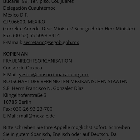
Bucareli 99, 1er. piso, Col. Juárez
Delegación Cuauhtémoc
México D.F.
C.P.06600, MEXIKO
(korrekte Anrede: Dear Minister/ Sehr geehrter Herr Minister)
Fax: (00 52) 55 5093 3414
E-Mmail:
secretario@segob.gob.mx
KOPIEN AN
FRAUENRECHTSORGANISATION
Consorcio Oaxaca
E-Mail:
yesica@consorciooaxaca.org.mx
BOTSCHAFT DER VEREINIGTEN MEXIKANISCHEN STAATEN
S.E. Herrn Francisco N. González Díaz
Klingelhöferstraße 3
10785 Berlin
Fax: 030-26 93 23-700
E-Mail:
mail@mexale.de
Bitte schreiben Sie Ihre Appelle möglichst sofort. Schreiben
Sie in gutem Spanisch, Englisch oder auf Deutsch. Da