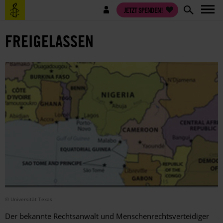
Direkt
Benutzermenü
JETZT SPENDEN!
zum
Inhalt
FREIGELASSEN
© Universität Texas
Der bekannte Rechtsanwalt und Menschenrechtsverteidiger