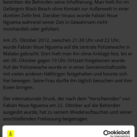
bestritten die Behörden seine Inhaftierung. Man hielt ihn im
Gefängnis Black Beach ohne Kontakt zur Außenwelt in einer
dunklen Zelle fest. Darüber hinaus wurde Fabián Nsue
Nguema während seiner Zeit in Gewahrsam nicht
misshandelt oder gefoltert.
Am 25. Oktober 2012, zwischen 21.30 Uhr und 22 Uhr,
wurde Fabián Nsue Nguema auf die zentrale Polizeiwache in
Malabo gebracht. Dort hielt man ihn ohne Anklage fest, bis er
am 30. Oktober gegen 19 Uhr Ortszeit freigelassen wurde.
Auf der Polizeiwache wurde er in einer Gemeinschaftszelle
mit vielen anderen Häftlingen festgehalten und konnte sich
frei bewegen. Seine Frau durfte ihn täglich besuchen und ihm
Essen bringen.
Der internationale Druck, der nach dem "Verschwinden" von
Fabián Nsue Nguema am 22. Oktober auf die Behörden
ausgeübt wurde, hat zu seinem Wiederauftauchen und seiner
anschließenden Freilassung beigetragen.
Die Festnahme und Inhaftierung von Fabián Nsue Nguema
waren unrechtmäßig. Er wurde ohne Haftbefehl