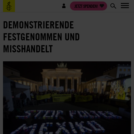
Direkt
Benutzermenü
JETZT SPENDEN!
zum
Inhalt
DEMONSTRIERENDE
FESTGENOMMEN UND
MISSHANDELT