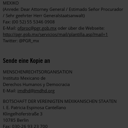
MEXIKO
(Anrede: Dear Attorney General / Estimado Señor Procurador
/ Sehr geehrter Herr Generalstaatsanwalt)
Fax: (00 52) 55 5346 0908
E-Mail:
ofproc@pgr.gob.mx
oder über die Webseite:
http://pgr.gob.mx/servicios/mail/plantilla.asp?mail=1
Twitter: @PGR_mx
Sende eine Kopie an
MENSCHENRECHTSORGANISATION
Instituto Mexicano de
Derechos Humanos y Democracia
E-Mail:
imdhd@imdhd.org
BOTSCHAFT DER VEREINIGTEN MEXIKANISCHEN STAATEN
I. E. Patricia Espinosa Cantellano
Klingelhöferstraße 3
10785 Berlin
Fax: 030-26 93 23 700