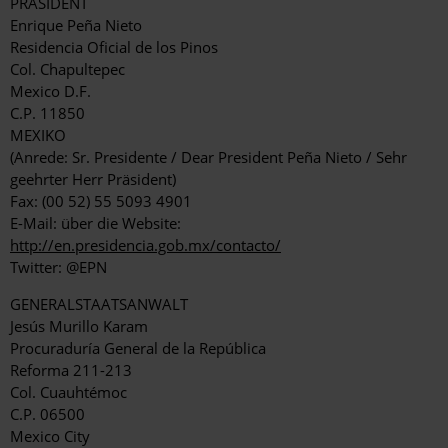
PRÄSIDENT
Enrique Peña Nieto
Residencia Oficial de los Pinos
Col. Chapultepec
Mexico D.F.
C.P. 11850
MEXIKO
(Anrede: Sr. Presidente / Dear President Peña Nieto / Sehr
geehrter Herr Präsident)
Fax: (00 52) 55 5093 4901
E-Mail: über die Website:
http://en.presidencia.gob.mx/contacto/
Twitter: @EPN
GENERALSTAATSANWALT
Jesús Murillo Karam
Procuraduría General de la República
Reforma 211-213
Col. Cuauhtémoc
C.P. 06500
Mexico City