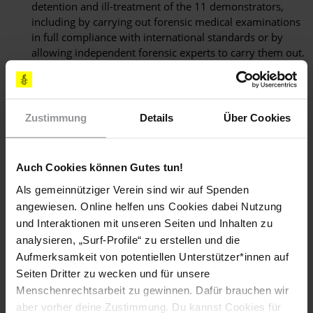
detention and ill-treatment of the 11 demonstrators,
including by carrying out forensic medical examinations
in full compliance with international standards or by
allowing independent forensic experts to carry them out.
Urging the authorities to provide all detainees with
adequate medical care.
Zustimmung
Details
Über Cookies
Calling on them to ensure due process to all detainees,
including reasonable contact with lawyers and relatives
and a fair trial.
Auch Cookies können Gutes tun!
Calling on them to fully respect the right to freedom of
Als gemeinnütziger Verein sind wir auf Spenden
expression and association of all demonstrators and to
investigate in a full, prompt and impartial manner all
angewiesen. Online helfen uns Cookies dabei Nutzung
incidents of excessive use of force, arbitrary arrests and
und Interaktionen mit unseren Seiten und Inhalten zu
other human rights violations.
analysieren, „Surf-Profile“ zu erstellen und die
Aufmerksamkeit von potentiellen Unterstützer*innen auf
Seiten Dritter zu wecken und für unsere
Menschenrechtsarbeit zu gewinnen. Dafür brauchen wir
Sachlage
aber vorher deine Zustimmung. Du kannst Cookies für