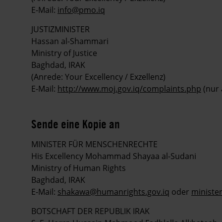
E-Mail:
info@pmo.iq
JUSTIZMINISTER
Hassan al-Shammari
Ministry of Justice
Baghdad, IRAK
(Anrede: Your Excellency / Exzellenz)
E-Mail:
http://www.moj.gov.iq/complaints.php
(nur 
Sende eine Kopie an
MINISTER FÜR MENSCHENRECHTE
His Excellency Mohammad Shayaa al-Sudani
Ministry of Human Rights
Baghdad, IRAK
E-Mail:
shakawa@humanrights.gov.iq
oder
ministe
BOTSCHAFT DER REPUBLIK IRAK