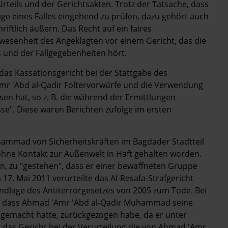
Urteils und der Gerichtsakten. Trotz der Tatsache, dass
age eines Falles eingehend zu prüfen, dazu gehört auch
iftlich äußern. Das Recht auf ein faires
nwesenheit des Angeklagten vor einem Gericht, das die
 und der Fallgegebenheiten hört.
das Kassationsgericht bei der Stattgabe des
mr 'Abd al-Qadir Foltervorwürfe und die Verwendung
en hat, so z. B. die während der Ermittlungen
e". Diese waren Berichten zufolge im ersten
hammad von Sicherheitskräften im Bagdader Stadtteil
hne Kontakt zur Außenwelt in Haft gehalten worden.
n, zu "gestehen", dass er einer bewaffneten Gruppe
7. Mai 2011 verurteilte das Al-Resafa-Strafgericht
lage des Antiterrorgesetzes von 2005 zum Tode. Bei
in, dass Ahmad 'Amr 'Abd al-Qadir Muhammad seine
t gemacht hatte, zurückgezogen habe, da er unter
das Gericht bei der Verurteilung die von Ahmad 'Amr