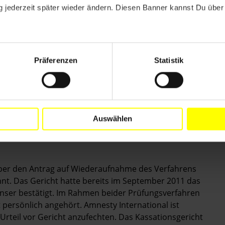
 jederzeit später wieder ändern. Diesen Banner kannst Du über 
d 'Amr 'Abd al-Qadir Muhammad a retrial in full
Präferenzen
Statistik
e and not to execute him.
moratorium on executions with a view to abolishing the
all death sentences.
Auswählen
mber den Antrag auf Wiederaufnahme des Verfahrens
. Das Gericht hatte bereits im September 2011 das
enser bestätigt. Im Rahmen beider Prüfungsverfahren
ersönlich angehört. Amnesty International ist
 Urteil vor Gericht anzufechten. Das Kassationsgericht