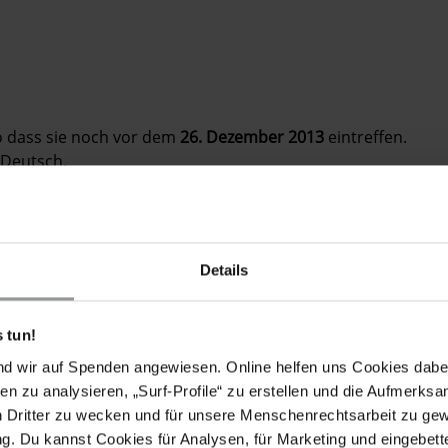
so dass sie noch vor dem
26. Dezember 2013
eintreffen.
 Deutsch.
Details
 FORDERUNGEN
'Amr 'Abd al-Qadir Muhammad ein
s den internationalen Standards entspricht.
 tun!
nd wir auf Spenden angewiesen. Online helfen uns Cookies dabe
fzuheben und ihn nicht hinzurichten.
en zu analysieren, „Surf-Profile“ zu erstellen und die Aufmerksa
um zu verhängen mit dem Ziel, die Todesstrafe ganz
n Dritter zu wecken und für unsere Menschenrechtsarbeit zu ge
odesurteile umgehend umzuwandeln.
. Du kannst Cookies für Analysen, für Marketing und eingebettet