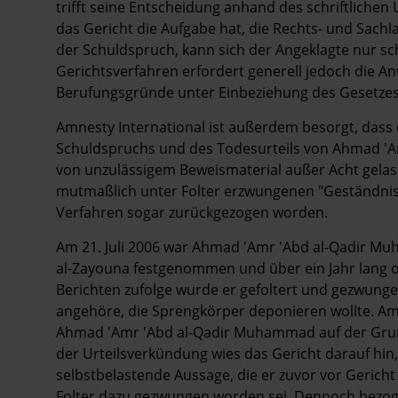
trifft seine Entscheidung anhand des schriftlichen 
das Gericht die Aufgabe hat, die Rechts- und Sachl
der Schuldspruch, kann sich der Angeklagte nur schr
Gerichtsverfahren erfordert generell jedoch die A
Berufungsgründe unter Einbeziehung des Gesetzes
Amnesty International ist außerdem besorgt, dass 
Schuldspruchs und des Todesurteils von Ahmad 'A
von unzulässigem Beweismaterial außer Acht gelass
mutmaßlich unter Folter erzwungenen "Geständniss
Verfahren sogar zurückgezogen worden.
Am 21. Juli 2006 war Ahmad 'Amr 'Abd al-Qadir Mu
al-Zayouna festgenommen und über ein Jahr lang o
Berichten zufolge wurde er gefoltert und gezwunge
angehöre, die Sprengkörper deponieren wollte. Am 1
Ahmad 'Amr 'Abd al-Qadir Muhammad auf der Grund
der Urteilsverkündung wies das Gericht darauf h
selbstbelastende Aussage, die er zuvor vor Gerich
Folter dazu gezwungen worden sei. Dennoch bezog 