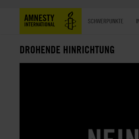
Direkt
zum
Hauptnavigation
AMNESTY
Inhalt
SCHWERPUNKTE
I
INTERNATIONAL
DROHENDE HINRICHTUNG