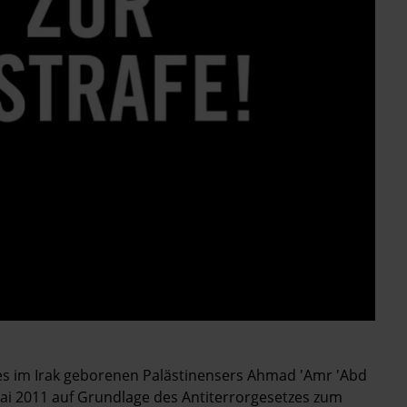
s im Irak geborenen Palästinensers Ahmad 'Amr 'Abd
i 2011 auf Grundlage des Antiterrorgesetzes zum