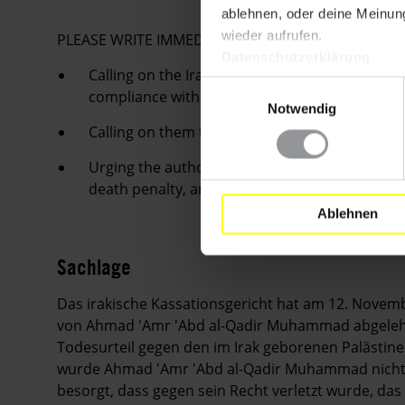
ablehnen, oder deine Meinung
wieder aufrufen.
PLEASE WRITE IMMEDIATELY
Datenschutzerklärung
Calling on the Iraqi authorities to grant Ahma
Einwilligungsauswahl
compliance with international standards.
Notwendig
Calling on them to overturn his death sentenc
Urging the authorities to declare an official 
death penalty, and to commute without delay 
Ablehnen
Sachlage
Das irakische Kassationsgericht hat am 12. Nove
von Ahmad 'Amr 'Abd al-Qadir Muhammad abgelehnt
Todesurteil gegen den im Irak geborenen Palästin
wurde Ahmad 'Amr 'Abd al-Qadir Muhammad nicht p
besorgt, dass gegen sein Recht verletzt wurde, das