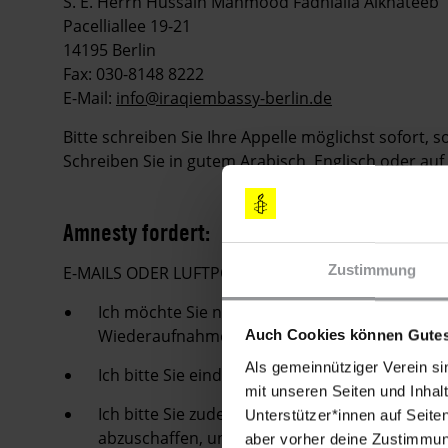
S. E. Herrn Hussain Mahmood Fadhlalla Alkhateeb
Pacelliallee 19-21
14195 Berlin
Fax: 030-8148 8222
E-Mail:
info@iraqiembassy-berlin.de
Bitte schreiben Sie Ihre Appelle möglichst sofort, 
Schreiben Sie in gutem Arabisch, Englisch oder auf
Amnesty fordert:
Zustimmung
E-MAILS ODER LUFTPOSTBRIEFE MIT FOLGENDEN
Ich möchte Sie nachdrücklich bitten, Ahmad 
Wiederaufnahmeverfahren zu gewähren, welche
Auch Cookies können Gutes
Als gemeinnütziger Verein si
Ich bitte Sie eindringlich, sein Todesurteil au
mit unseren Seiten und Inhalt
Ich bitte Sie zudem, ein Hinrichtungsmoratori
Unterstützer*innen auf Seite
abzuschaffen, und alle bereits verhängten T
aber vorher deine Zustimmung