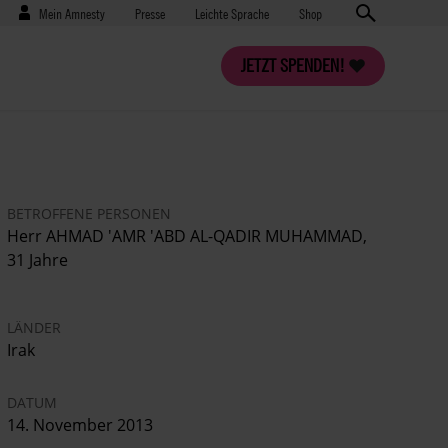
Benutzermenü
Presse
Mein Amnesty
Presse
Leichte Sprache
Shop
JETZT SPENDEN!
BETROFFENE PERSONEN
Herr AHMAD 'AMR 'ABD AL-QADIR MUHAMMAD,
31 Jahre
LÄNDER
Irak
DATUM
14. November 2013