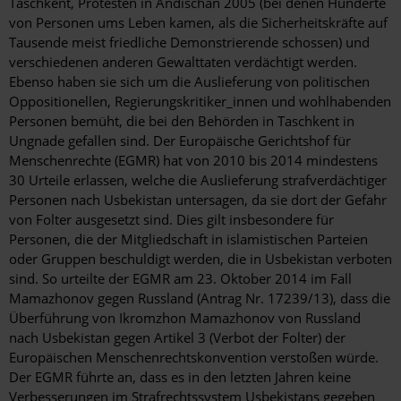
Taschkent, Protesten in Andischan 2005 (bei denen Hunderte
von Personen ums Leben kamen, als die Sicherheitskräfte auf
Tausende meist friedliche Demonstrierende schossen) und
verschiedenen anderen Gewalttaten verdächtigt werden.
Ebenso haben sie sich um die Auslieferung von politischen
Oppositionellen, Regierungskritiker_innen und wohlhabenden
Personen bemüht, die bei den Behörden in Taschkent in
Ungnade gefallen sind. Der Europäische Gerichtshof für
Menschenrechte (EGMR) hat von 2010 bis 2014 mindestens
30 Urteile erlassen, welche die Auslieferung strafverdächtiger
Personen nach Usbekistan untersagen, da sie dort der Gefahr
von Folter ausgesetzt sind. Dies gilt insbesondere für
Personen, die der Mitgliedschaft in islamistischen Parteien
oder Gruppen beschuldigt werden, die in Usbekistan verboten
sind. So urteilte der EGMR am 23. Oktober 2014 im Fall
Mamazhonov gegen Russland (Antrag Nr. 17239/13), dass die
Überführung von Ikromzhon Mamazhonov von Russland
nach Usbekistan gegen Artikel 3 (Verbot der Folter) der
Europäischen Menschenrechtskonvention verstoßen würde.
Der EGMR führte an, dass es in den letzten Jahren keine
Verbesserungen im Strafrechtssystem Usbekistans gegeben