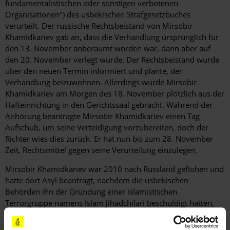
fundamentalistischen oder sonstigen verbotenen
Organisationen") des usbekischen Strafgesetzbuches
verurteilt. Der russische Rechtsbeistand von Mirsobir
Khamidkariev gab an, dass die Verhandlung ursprünglich für
den 13. November anberaumt worden war, dann aber auf
den 20. November verlegt wurde. Der Rechtsbeistand wurde
über den neuen Termin informiert und plante, der
Verhandlung beizuwohnen. Allerdings wurde Mirsobir
Khamidkariev am Morgen des 18. November plötzlich aus der
Hafteinrichtung in den Gerichtssaal gebracht. Während der
Anhörung beantragte Mirsobir Khamidkariev einen Tag
Aufschub, um seine Verteidigung vorzubereiten, doch der
Richter wies dies zurück. Er hat nun bis zum 28. November
Zeit, Rechtsmittel gegen seine Verurteilung einzulegen.
Mirsobir Khamidkariev war 2010 nach Russland geflohen und
hatte dort Asyl beantragt, nachdem die usbekischen
Behörden ihn der Gründung einer islamistischen
Terrorgruppe namens Islam Jihadchilari beschuldigt hatten,
was er jedoch vehement bestreitet. Berichten zufolge wurde
er am 9. Juni 2014 von Angehörigen des Russischen