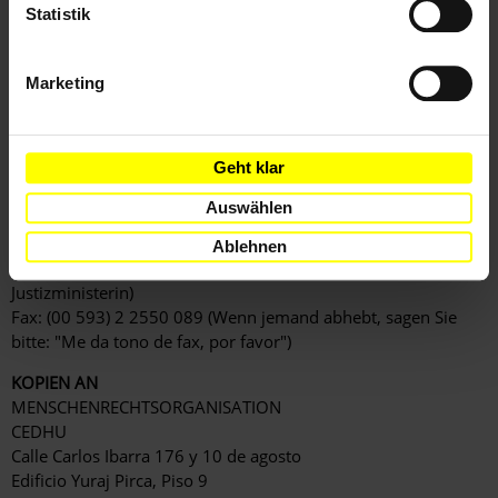
schützen und sicherzustellen, dass diese
Statistik
Menschenrechte ohne Angst vor Einschüchterung und
Schikane ausgeübt wer-den können.
Marketing
[APPELLE AN ]
Geht klar
JUSTIZMINISTERIN
Sra Johana Pesantez,
Auswählen
Av. Colón entre Diego de Almagro y Reina Victoria
Quito, ECUADOR
Ablehnen
(korrekte Anrede: Dear Minister/ Sra. Ministra/ Sehr geehrte
Justizministerin)
Fax: (00 593) 2 2550 089 (Wenn jemand abhebt, sagen Sie
bitte: "Me da tono de fax, por favor")
KOPIEN AN
MENSCHENRECHTSORGANISATION
CEDHU
Calle Carlos Ibarra 176 y 10 de agosto
Edificio Yuraj Pirca, Piso 9