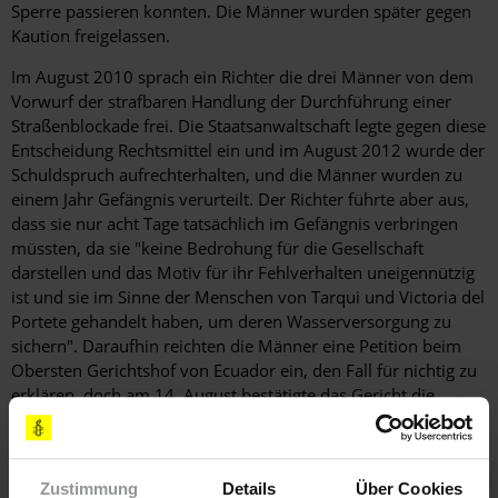
Sperre passieren konnten. Die Männer wurden später gegen
Kaution freigelassen.
Im August 2010 sprach ein Richter die drei Männer von dem
Vorwurf der strafbaren Handlung der Durchführung einer
Straßenblockade frei. Die Staatsanwaltschaft legte gegen diese
Entscheidung Rechtsmittel ein und im August 2012 wurde der
Schuldspruch aufrechterhalten, und die Männer wurden zu
einem Jahr Gefängnis verurteilt. Der Richter führte aber aus,
dass sie nur acht Tage tatsächlich im Gefängnis verbringen
müssten, da sie "keine Bedrohung für die Gesellschaft
darstellen und das Motiv für ihr Fehlverhalten uneigennützig
ist und sie im Sinne der Menschen von Tarqui und Victoria del
Portete gehandelt haben, um deren Wasserversorgung zu
sichern". Daraufhin reichten die Männer eine Petition beim
Obersten Gerichtshof von Ecuador ein, den Fall für nichtig zu
erklären, doch am 14. August bestätigte das Gericht die
achttägige Gefängnisstrafe. Das Urteil kann jederzeit
veröffentlicht werden und die Haftbefehle gegen die Männer
könnten jederzeit erge¬hen.
Zustimmung
Details
Über Cookies