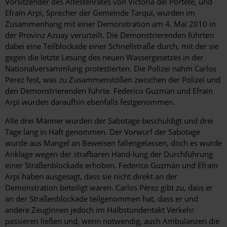
Vorsitzender des Ältestenrates von Victoria del Portete, und
Efraín Arpi, Sprecher der Gemeinde Tarqui, wurden im
Zusammenhang mit einer Demonstration am 4. Mai 2010 in
der Provinz Azuay verurteilt. Die Demonstrierenden führten
dabei eine Teilblockade einer Schnellstraße durch, mit der sie
gegen die letzte Lesung des neuen Wassergesetzes in der
Nationalversammlung protestierten. Die Polizei nahm Carlos
Perez fest, was zu Zusammenstößen zwischen der Polizei und
den Demonstrierenden führte. Federico Guzman und Efrain
Arpi wurden daraufhin ebenfalls festgenommen.
Alle drei Männer wurden der Sabotage beschuldigt und drei
Tage lang in Haft genommen. Der Vorwurf der Sabotage
wurde aus Mangel an Beweisen fallengelassen, doch es wurde
Anklage wegen der strafbaren Hand-lung der Durchführung
einer Straßenblockade erhoben. Federico Guzmán und Efraín
Arpi haben ausgesagt, dass sie nicht direkt an der
Demonstration beteiligt waren. Carlos Pérez gibt zu, dass er
an der Straßenblockade teilgenommen hat, dass er und
andere ZeugInnen jedoch im Halbstundentakt Verkehr
passieren ließen und, wenn notwendig, auch Ambulanzen die