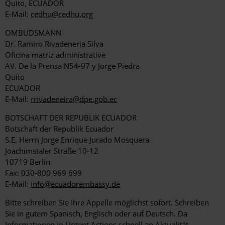
Quito, ECUADOR
E-Mail:
cedhu@cedhu.org
OMBUDSMANN
Dr. Ramiro Rivadeneria Silva
Oficina matriz administrative
AV. De la Prensa N54-97 y Jorge Piedra
Quito
ECUADOR
E-Mail:
rrivadeneira@dpe.gob.ec
BOTSCHAFT DER REPUBLIK ECUADOR
Botschaft der Republik Ecuador
S.E. Herrn Jorge Enrique Jurado Mosquera
Joachimstaler Straße 10-12
10719 Berlin
Fax: 030-800 969 699
E-Mail:
info@ecuadorembassy.de
Bitte schreiben Sie Ihre Appelle möglichst sofort. Schreiben
Sie in gutem Spanisch, Englisch oder auf Deutsch. Da
Informationen in Urgent Actions schnell an Aktualität