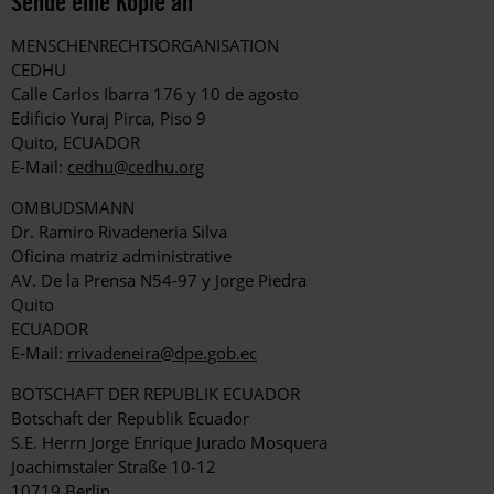
Sende eine Kopie an
MENSCHENRECHTSORGANISATION
CEDHU
Calle Carlos Ibarra 176 y 10 de agosto
Edificio Yuraj Pirca, Piso 9
Quito, ECUADOR
E-Mail:
cedhu@cedhu.org
OMBUDSMANN
Dr. Ramiro Rivadeneria Silva
Oficina matriz administrative
AV. De la Prensa N54-97 y Jorge Piedra
Quito
ECUADOR
E-Mail:
rrivadeneira@dpe.gob.ec
BOTSCHAFT DER REPUBLIK ECUADOR
Botschaft der Republik Ecuador
S.E. Herrn Jorge Enrique Jurado Mosquera
Joachimstaler Straße 10-12
10719 Berlin