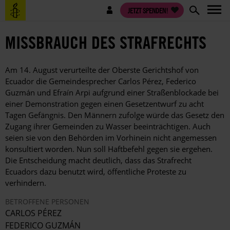
Direkt
Benutzermenü
JETZT SPENDEN!
zum
Inhalt
MISSBRAUCH DES STRAFRECHTS
Am 14. August verurteilte der Oberste Gerichtshof von
Ecuador die Gemeindesprecher Carlos Pérez, Federico
Guzmán und Efraín Arpi aufgrund einer Straßenblockade bei
einer Demonstration gegen einen Gesetzentwurf zu acht
Tagen Gefängnis. Den Männern zufolge würde das Gesetz den
Zugang ihrer Gemeinden zu Wasser beeinträchtigen. Auch
seien sie von den Behörden im Vorhinein nicht angemessen
konsultiert worden. Nun soll Haftbefehl gegen sie ergehen.
Die Entscheidung macht deutlich, dass das Strafrecht
Ecuadors dazu benutzt wird, öffentliche Proteste zu
verhindern.
BETROFFENE PERSONEN
CARLOS PÉREZ
FEDERICO GUZMÁN