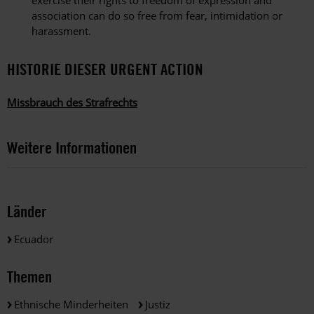
exercise their rights to freedom of expression and
association can do so free from fear, intimidation or
harassment.
HISTORIE DIESER URGENT ACTION
Missbrauch des Strafrechts
Weitere Informationen
Länder
Ecuador
Themen
Ethnische Minderheiten
Justiz