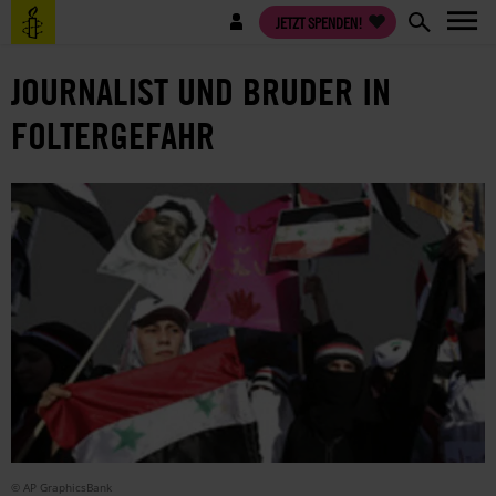
Direkt
Benutzermenü
JETZT SPENDEN!
zum
Inhalt
JOURNALIST UND BRUDER IN
FOLTERGEFAHR
© AP GraphicsBank