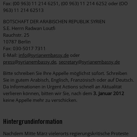
Fax: (00 963) 11 214 6251, (00 963) 11 214 6252 oder (OO
963) 11 214 62513
BOTSCHAFT DER ARABISCHEN REPUBLIK SYRIEN
S.E. Herrn Radwan Loutfi
Rauchstr. 25
10787 Berlin
Fax: 030-5017 7311
E-Mail:
info@syrianembassy.de
oder
press@syrianembassy.de
,
secretary@syrianembassy.de
Bitte schreiben Sie Ihre Appelle möglichst sofort. Schreiben
Sie in gutem Arabisch, Englisch, Französisch oder auf Deutsch.
Da Informationen in Urgent Actions schnell an Aktualität
verlieren können, bitten wir Sie, nach dem
3. Januar 2012
keine Appelle mehr zu verschicken.
Hintergrundinformation
Hintergrund
Nachdem Mitte März vielerorts regierungskritische Proteste