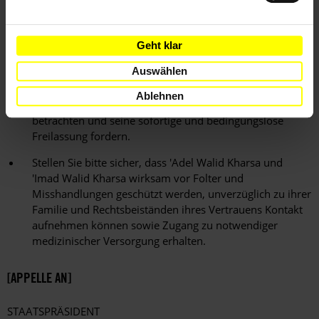
geben Sie weitere Informationen über deren Verbleib
bekannt.
Geht klar
Ich bin außerdem sehr besorgt darüber, dass 'Adel Walid
Auswählen
Kharsa einzig wegen seiner journalistischen Tätigkeit in
Haft gehalten wird. In diesem Fall würde Amnesty
Ablehnen
International ihn als gewaltlosen politischen Gefangenen
betrachten und seine sofortige und bedingungslose
Freilassung fordern.
Stellen Sie bitte sicher, dass 'Adel Walid Kharsa und
'Imad Walid Kharsa wirksam vor Folter und
Misshandlungen geschützt werden, unverzüglich zu ihrer
Familie und Rechtsbeiständen ihres Vertrauens Kontakt
aufnehmen können sowie Zugang zu notwendiger
medizinischer Versorgung erhalten.
[APPELLE AN]
STAATSPRÄSIDENT