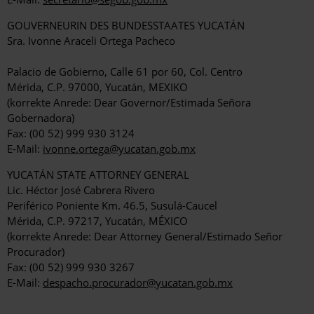
GOUVERNEURIN DES BUNDESSTAATES YUCATÁN
Sra. Ivonne Araceli Ortega Pacheco
Palacio de Gobierno, Calle 61 por 60, Col. Centro
Mérida, C.P. 97000, Yucatán, MEXIKO
(korrekte Anrede: Dear Governor/Estimada Señora
Gobernadora)
Fax: (00 52) 999 930 3124
E-Mail:
ivonne.ortega@yucatan.gob.mx
YUCATÁN STATE ATTORNEY GENERAL
Lic. Héctor José Cabrera Rivero
Periférico Poniente Km. 46.5, Susulá-Caucel
Mérida, C.P. 97217, Yucatán, MÉXICO
(korrekte Anrede: Dear Attorney General/Estimado Señor
Procurador)
Fax: (00 52) 999 930 3267
E-Mail:
despacho.procurador@yucatan.gob.mx