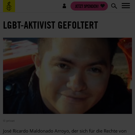
Direkt
Benutzermenü
JETZT SPENDEN!
zum
Inhalt
LGBT-AKTIVIST GEFOLTERT
© privat
José Ricardo Maldonado Arroyo, der sich für die Rechte von