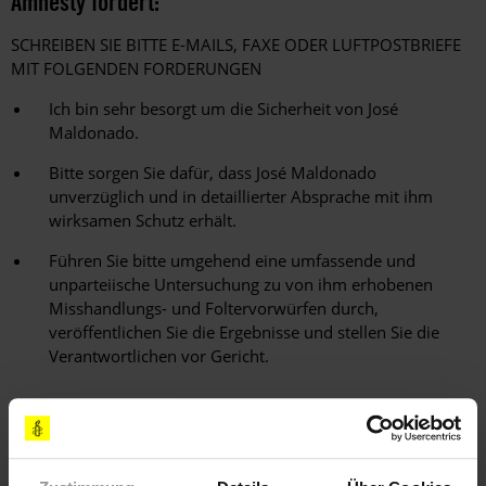
Amnesty fordert:
SCHREIBEN SIE BITTE E-MAILS, FAXE ODER LUFTPOSTBRIEFE
MIT FOLGENDEN FORDERUNGEN
Ich bin sehr besorgt um die Sicherheit von José
Maldonado.
Bitte sorgen Sie dafür, dass José Maldonado
unverzüglich und in detaillierter Absprache mit ihm
wirksamen Schutz erhält.
Führen Sie bitte umgehend eine umfassende und
unparteiische Untersuchung zu von ihm erhobenen
Misshandlungs- und Foltervorwürfen durch,
veröffentlichen Sie die Ergebnisse und stellen Sie die
Verantwortlichen vor Gericht.
PLEASE WRITE IMMEDIATELY
Expressing concern for the safety of José Maldonado;