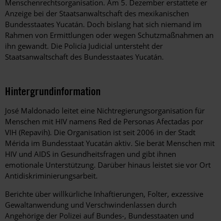
Menschenrechtsorganisation. Am 5. Dezember erstattete er
Anzeige bei der Staatsanwaltschaft des mexikanischen
Bundesstaates Yucatán. Doch bislang hat sich niemand im
Rahmen von Ermittlungen oder wegen Schutzmaßnahmen an
ihn gewandt. Die Policía Judicial untersteht der
Staatsanwaltschaft des Bundesstaates Yucatán.
Hintergrundinformation
Hintergrund
José Maldonado leitet eine Nichtregierungsorganisation für
Menschen mit HIV namens Red de Personas Afectadas por
VIH (Repavih). Die Organisation ist seit 2006 in der Stadt
Mérida im Bundesstaat Yucatán aktiv. Sie berät Menschen mit
HIV und AIDS in Gesundheitsfragen und gibt ihnen
emotionale Unterstützung. Darüber hinaus leistet sie vor Ort
Antidiskriminierungsarbeit.
Berichte über willkürliche Inhaftierungen, Folter, exzessive
Gewaltanwendung und Verschwindenlassen durch
Angehörige der Polizei auf Bundes-, Bundesstaaten und