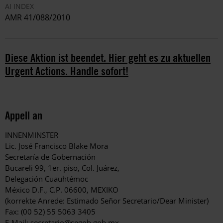
AI INDEX
AMR 41/088/2010
Diese Aktion ist beendet. Hier geht es zu aktuellen
Urgent Actions. Handle sofort!
Appell an
INNENMINSTER
Lic. José Francisco Blake Mora
Secretaría de Gobernación
Bucareli 99, 1er. piso, Col. Juárez,
Delegación Cuauhtémoc
México D.F., C.P. 06600, MEXIKO
(korrekte Anrede: Estimado Señor Secretario/Dear Minister)
Fax: (00 52) 55 5063 3405
E-Mail:
secretario@segob.gob.mx