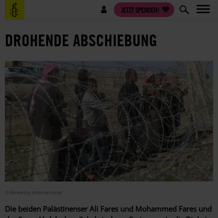
Direkt
Benutzermenü
JETZT SPENDEN!
zum
Inhalt
DROHENDE ABSCHIEBUNG
© Amnesty International
Die beiden Palästinenser Ali Fares und Mohammed Fares und