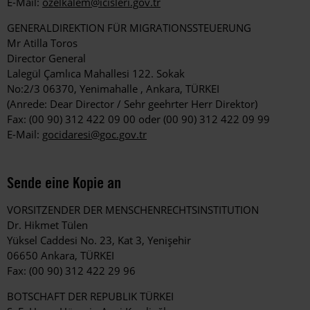
E-Mail:
ozelkalem@icisleri.gov.tr
GENERALDIREKTION FÜR MIGRATIONSSTEUERUNG
Mr Atilla Toros
Director General
Lalegül Çamlıca Mahallesi 122. Sokak
No:2/3 06370, Yenimahalle , Ankara, TÜRKEI
(Anrede: Dear Director / Sehr geehrter Herr Direktor)
Fax: (00 90) 312 422 09 00 oder (00 90) 312 422 09 99
E-Mail:
gocidaresi@goc.gov.tr
Sende eine Kopie an
VORSITZENDER DER MENSCHENRECHTSINSTITUTION
Dr. Hikmet Tülen
Yüksel Caddesi No. 23, Kat 3, Yenişehir
06650 Ankara, TÜRKEI
Fax: (00 90) 312 422 29 96
BOTSCHAFT DER REPUBLIK TÜRKEI