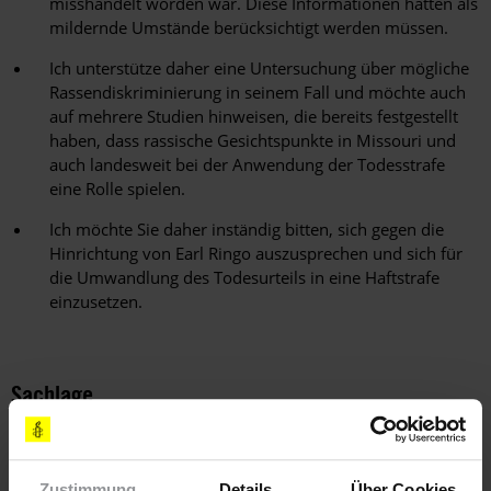
misshandelt worden war. Diese Informationen hätten als
mildernde Umstände berücksichtigt werden müssen.
Ich unterstütze daher eine Untersuchung über mögliche
Rassendiskriminierung in seinem Fall und möchte auch
auf mehrere Studien hinweisen, die bereits festgestellt
haben, dass rassische Gesichtspunkte in Missouri und
auch landesweit bei der Anwendung der Todesstrafe
eine Rolle spielen.
Ich möchte Sie daher inständig bitten, sich gegen die
Hinrichtung von Earl Ringo auszusprechen und sich für
die Umwandlung des Todesurteils in eine Haftstrafe
einzusetzen.
Sachlage
Im Juli 1998 wurden bei einem nächtlichen Raubüberfall auf
ein Restaurant in Columbia im US-Bundesstaat Missouri zwei
Personen erschossen. Es handelte sich um Dennis Poyser,
Zustimmung
Details
Über Cookies