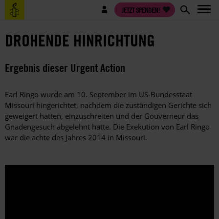
Direkt
Benutzermenü
JETZT SPENDEN!
zum
Inhalt
DROHENDE HINRICHTUNG
Ergebnis dieser Urgent Action
Earl Ringo wurde am 10. September im US-Bundesstaat
Missouri hingerichtet, nachdem die zuständigen Gerichte sich
geweigert hatten, einzuschreiten und der Gouverneur das
Gnadengesuch abgelehnt hatte. Die Exekution von Earl Ringo
war die achte des Jahres 2014 in Missouri.