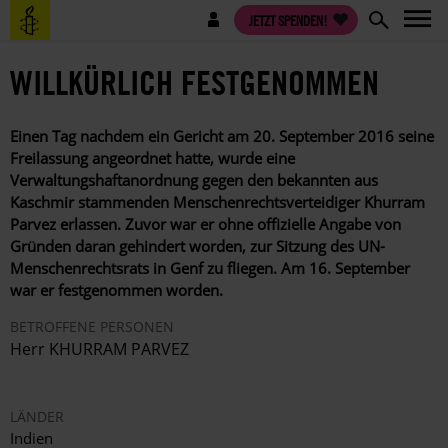
Direkt
Benutzermenü
JETZT SPENDEN!
zum
Inhalt
WILLKÜRLICH FESTGENOMMEN
Einen Tag nachdem ein Gericht am 20. September 2016 seine
Freilassung angeordnet hatte, wurde eine
Verwaltungshaftanordnung gegen den bekannten aus
Kaschmir stammenden Menschenrechtsverteidiger Khurram
Parvez erlassen. Zuvor war er ohne offizielle Angabe von
Gründen daran gehindert worden, zur Sitzung des UN-
Menschenrechtsrats in Genf zu fliegen. Am 16. September
war er festgenommen worden.
BETROFFENE PERSONEN
Herr KHURRAM PARVEZ
LÄNDER
Indien