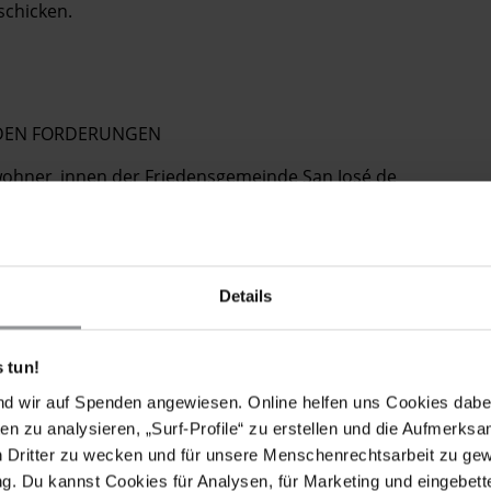
schicken.
ENDEN FORDERUNGEN
ewohner_innen der Friedensgemeinde San José de
er Gegend.
nesto Guzmán sowie die Drohungen und die Präsenz der
ntersuchen, die Ergebnisse zu veröffentlichen und die
Details
evölkerung das Recht hat, nicht in bewaffnete
n. Dieses Recht gilt auch für die Bewohner_innen der
 tun!
e die anderen nahe der Friedensgemeinde lebenden
nd wir auf Spenden angewiesen. Online helfen uns Cookies dabe
en zu analysieren, „Surf-Profile“ zu erstellen und die Aufmerksa
n Dritter zu wecken und für unsere Menschenrechtsarbeit zu ge
n Maßnahmen, um paramilitärische Gruppen aufzulösen
. Du kannst Cookies für Analysen, für Marketing und eingebettet
 zu lösen, entsprechend den Zusagen der