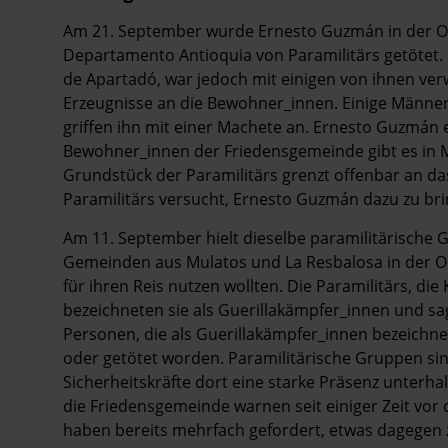
Am 21. September wurde Ernesto Guzmán in der Or
Departamento Antioquia von Paramilitärs getötet.
de Apartadó, war jedoch mit einigen von ihnen ver
Erzeugnisse an die Bewohner_innen. Einige Männer
griffen ihn mit einer Machete an. Ernesto Guzmán 
Bewohner_innen der Friedensgemeinde gibt es in Mu
Grundstück der Paramilitärs grenzt offenbar an d
Paramilitärs versucht, Ernesto Guzmán dazu zu bri
Am 11. September hielt dieselbe paramilitärische 
Gemeinden aus Mulatos und La Resbalosa in der Or
für ihren Reis nutzen wollten. Die Paramilitärs, d
bezeichneten sie als Guerillakämpfer_innen und sag
Personen, die als Guerillakämpfer_innen bezeichne
oder getötet worden. Paramilitärische Gruppen sin
Sicherheitskräfte dort eine starke Präsenz unterh
die Friedensgemeinde warnen seit einiger Zeit vor
haben bereits mehrfach gefordert, etwas dagegen