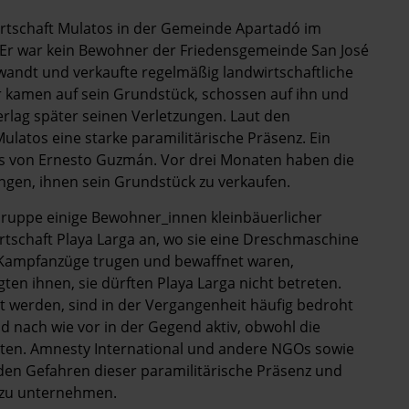
tschaft Mulatos in der Gemeinde Apartadó im
 Er war kein Bewohner der Friedensgemeinde San José
wandt und verkaufte regelmäßig landwirtschaftliche
 kamen auf sein Grundstück, schossen auf ihn und
erlag später seinen Verletzungen. Laut den
latos eine starke paramilitärische Präsenz. Ein
as von Ernesto Guzmán. Vor drei Monaten haben die
ngen, ihnen sein Grundstück zu verkaufen.
Gruppe einige Bewohner_innen kleinbäuerlicher
tschaft Playa Larga an, wo sie eine Dreschmaschine
ie Kampfanzüge trugen und bewaffnet waren,
ten ihnen, sie dürften Playa Larga nicht betreten.
t werden, sind in der Vergangenheit häufig bedroht
d nach wie vor in der Gegend aktiv, obwohl die
alten. Amnesty International und andere NGOs sowie
 den Gefahren dieser paramilitärische Präsenz und
 zu unternehmen.