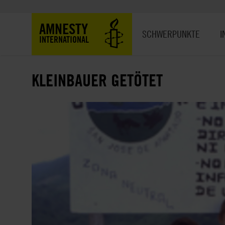
Direkt
zum
Hauptnavigation
AMNESTY
Inhalt
SCHWERPUNKTE
I
INTERNATIONAL
KLEINBAUER GETÖTET