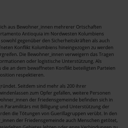
 sich aus Bewohner_innen mehrerer Ortschaften
artamento Antioquia im Nordwesten Kolumbiens
 sowohl gegenüber den Sicherheitskräften als auch
affneten Konflikt Kolumbiens hineingezogen zu werden
 ergreifen. Die Bewohner_innen verweigern das Tragen
formationen oder logistische Unterstützung. Als
 die an dem bewaffneten Konflikt beteiligten Parteien
osition respektieren.
ündet. Seitdem sind mehr als 200 ihrer
indenlassen zum Opfer gefallen, weitere Personen
wohner_innen der Friedensgemeinde befinden sich in
 Paramilitärs mit Billigung und Unterstützung der
wurden die Tötungen von Guerillagruppen verübt. In den
_innen der Friedensgemeinde auch Menschen getötet,
besiedelten Gebietes lebten oder enge Verbindungen zu