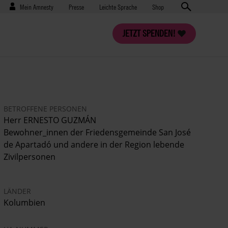
Benutzermenü
Presse
Mein Amnesty
Presse
Leichte Sprache
Shop
JETZT SPENDEN!
BETROFFENE PERSONEN
Herr ERNESTO GUZMÁN
Bewohner_innen der Friedensgemeinde San José
de Apartadó und andere in der Region lebende
Zivilpersonen
LÄNDER
Kolumbien