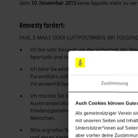
dem
10. November 2015
keine Appelle mehr zu ver
Amnesty fordert:
FAXE, E-MAILS ODER LUFTPOSTBRIEFE MIT FOLG
Ich bin sehr besorgt um die Sicherheit der B
Apartadó und der anderen Bewohner_innen d
Ich bitte Sie eindringlich, die Tötung von Er
Paramilitärs vollständig und unparteiisch zu u
Verantwortlichen vor Gericht zu stellen.
Zustimmung
Ich möchte Sie daran erinnern, dass die Zivilb
Auseinandersetzungen hineingezogen zu werde
Auch Cookies können Gutes
Friedensgemeinde San José de Apartadó sowi
Als gemeinnütziger Verein si
Menschen.
mit unseren Seiten und Inhalt
Unterstützer*innen auf Seite
Bitte ergreifen Sie unverzüglich alle nötige
aber vorher deine Zustimmung
und deren Verbindungen zu den Streitkräften