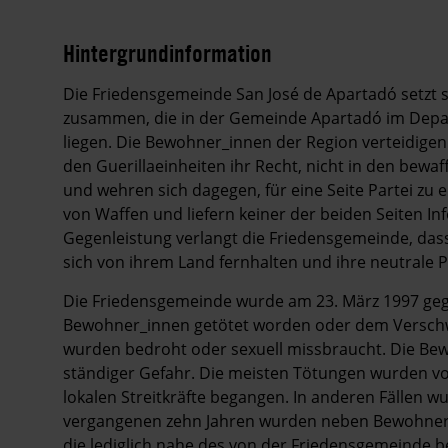
Hintergrundinformation
Hintergrund
Die Friedensgemeinde San José de Apartadó setzt
zusammen, die in der Gemeinde Apartadó im Dep
liegen. Die Bewohner_innen der Region verteidigen
den Guerillaeinheiten ihr Recht, nicht in den bew
und wehren sich dagegen, für eine Seite Partei zu
von Waffen und liefern keiner der beiden Seiten In
Gegenleistung verlangt die Friedensgemeinde, dass
sich von ihrem Land fernhalten und ihre neutrale P
Die Friedensgemeinde wurde am 23. März 1997 gegr
Bewohner_innen getötet worden oder dem Verschw
wurden bedroht oder sexuell missbraucht. Die Be
ständiger Gefahr. Die meisten Tötungen wurden von
lokalen Streitkräfte begangen. In anderen Fällen 
vergangenen zehn Jahren wurden neben Bewohner
die lediglich nahe des von der Friedensgemeinde 