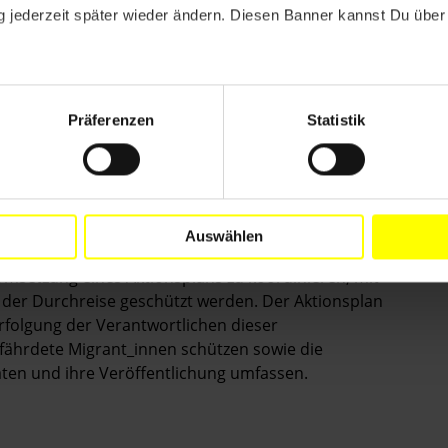
 umfassende und unparteiische Untersuchung der
 jederzeit später wieder ändern. Diesen Banner kannst Du über 
ohne regulären Aufenthaltsstatus einzuleiten, ihren
heit Sorge zu tragen. Sorgen Sie bitte auch dafür, dass
rden, auch wenn dazu Behördenvertreter_innen zählen,
.
Präferenzen
Statistik
innen, die die Entführung mit angesehen haben, Schutz
ewähren, so dass sie gegen die Verantwortlichen
en oder Rückführung haben zu müssen.
Auswählen
Umsetzung eines Aktionsplans zu koordinieren, mit
f der Durchreise geschützt werden. Der Aktionsplan
folgung der Verantwortlichen dieser
fährdete Migrant_innen schützen sowie die
en und ihre Veröffentlichung umfassen.