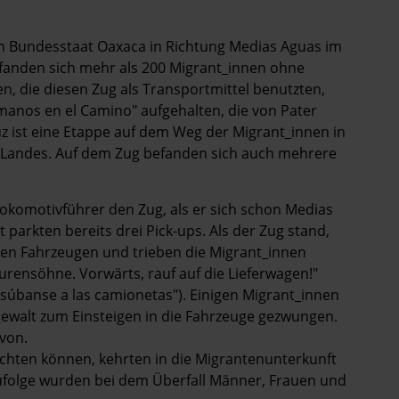
 im Bundesstaat Oaxaca in Richtung Medias Aguas im
fanden sich mehr als 200 Migrant_innen ohne
en, die diesen Zug als Transportmittel benutzten,
manos en el Camino" aufgehalten, die von Pater
uz ist eine Etappe auf dem Weg der Migrant_innen in
 Landes. Auf dem Zug befanden sich auch mehrere
okomotivführer den Zug, als er sich schon Medias
parkten bereits drei Pick-ups. Als der Zug stand,
en Fahrzeugen und trieben die Migrant_innen
urensöhne. Vorwärts, rauf auf die Lieferwagen!"
 súbanse a las camionetas"). Einigen Migrant_innen
ngewalt zum Einsteigen in die Fahrzeuge gezwungen.
von.
üchten können, kehrten in die Migrantenunterkunft
ufolge wurden bei dem Überfall Männer, Frauen und