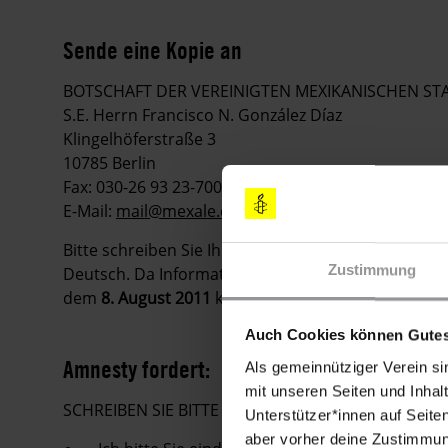
Sende eine Kopie an
BOTSCHAFT DER VEREINIGTEN MEXIKANISCHEN ST
S.E. Herrn Francisco N. González Díaz
Klingelhöferstraße 3
10785 Berlin
Fax: 030-26 93 23-700
E-Mail:
mail@mexale.de
Bitte schreiben Sie Ihre Appelle möglichst sofort. 
Zustimmung
Deutsch. Da Informationen in Urgent Actions schnell
dem
8. August 2011
keine Appelle mehr zu verschic
Auch Cookies können Gutes
Amnesty fordert:
Als gemeinnütziger Verein si
mit unseren Seiten und Inhalt
SCHREIBEN SIE BITTE E-MAILS, FAXE ODER LUFT
Unterstützer*innen auf Seite
aber vorher deine Zustimmung