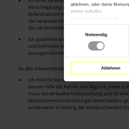
Ich bitte Sie eindringlich, unverzüglich eine
ablehnen, oder deine Meinung
Verschleppung von zahlreichen Migrant_innen 
wieder aufrufen.
Aufenthaltsort zu ermitteln und für ihre Sicher
Datenschutzerklärung
die Verantwortlichen vor Gericht gestellt we
die mit kriminellen Banden zusammenarbeiten
Einwilligungsauswahl
Notwendig
Ich appelliere außerdem an Sie, den Migrant_
und befristete Aufenthaltsgenehmigungen zu g
aussagen können, ohne Angst vor Repressali
An den Innenminister:
Ablehnen
Ich möchte Sie nachdrücklich auffordern, die 
dessen Hilfe die Rechte von Migrant_innen au
muss die wirksame Untersuchung und Strafver
Menschenrechtsverletzungen einschließen, ge
landesweite Erhebung der entsprechenden Dat