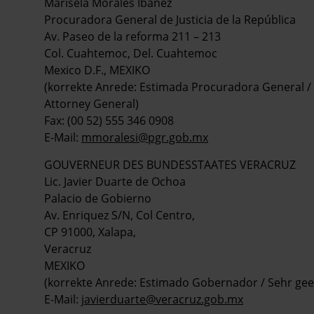
Marisela Morales Ibañez
Procuradora General de Justicia de la República
Av. Paseo de la reforma 211 – 213
Col. Cuahtemoc, Del. Cuahtemoc
Mexico D.F., MEXIKO
(korrekte Anrede: Estimada Procuradora General / 
Attorney General)
Fax: (00 52) 555 346 0908
E-Mail:
mmoralesi@pgr.gob.mx
GOUVERNEUR DES BUNDESSTAATES VERACRUZ
Lic. Javier Duarte de Ochoa
Palacio de Gobierno
Av. Enriquez S/N, Col Centro,
CP 91000, Xalapa,
Veracruz
MEXIKO
(korrekte Anrede: Estimado Gobernador / Sehr ge
E-Mail:
javierduarte@veracruz.gob.mx