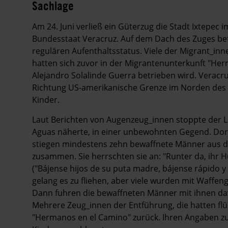
Sachlage
Am 24. Juni verließ ein Güterzug die Stadt Ixtepec
Bundesstaat Veracruz. Auf dem Dach des Zuges be
regulären Aufenthaltsstatus. Viele der Migrant_inn
hatten sich zuvor in der Migrantenunterkunft "Her
Alejandro Solalinde Guerra betrieben wird. Veracr
Richtung US-amerikanische Grenze im Norden des
Kinder.
Laut Berichten von Augenzeug_innen stoppte der L
Aguas näherte, in einer unbewohnten Gegend. Dort 
stiegen mindestens zehn bewaffnete Männer aus d
zusammen. Sie herrschten sie an: "Runter da, ihr H
("Bájense hijos de su puta madre, bájense rápido y
gelang es zu fliehen, aber viele wurden mit Waffe
Dann fuhren die bewaffneten Männer mit ihnen da
Mehrere Zeug_innen der Entführung, die hatten fl
"Hermanos en el Camino" zurück. Ihren Angaben z