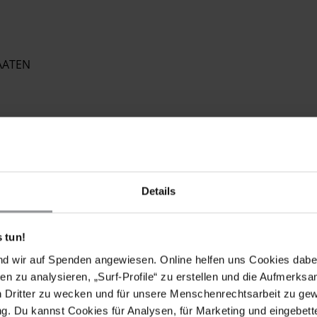
AATEN
Schreiben Sie in gutem Spanisch, Englisch oder auf
Details
 an Aktualität verlieren können, bitten wir Sie, nach
ken.
 tun!
nd wir auf Spenden angewiesen. Online helfen uns Cookies dabe
en zu analysieren, „Surf-Profile“ zu erstellen und die Aufmerksa
POSTBRIEFE MIT FOLGENDEN FORDERUNGEN
n Dritter zu wecken und für unsere Menschenrechtsarbeit zu ge
. Du kannst Cookies für Analysen, für Marketing und eingebettet