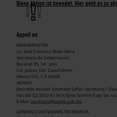
Diese Aktion ist beendet. Hier geht es zu ak
Appell an
INNENMINISTER
Lic. José Francisco Blake Mora
Secretaría de Gobernación
Bucareli 99, 1er. piso
Col. Juárez, Del. Cuauhtémoc
México D.F., C.P.06600
MEXIKO
(korrekte Anrede: Estimado Señor Secretario / Dear
Fax: (00 52) 5550 93 3414 (Eine Stimme fragt Sie n
E-Mail:
secretario@segob.gob.mx
GENERALSTAATSANWÄLTIN MEXIKOS