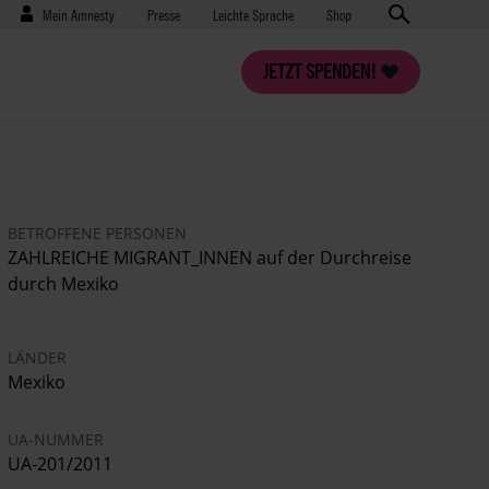
Benutzermenü
Presse
Mein Amnesty
Presse
Leichte Sprache
Shop
JETZT SPENDEN!
BETROFFENE PERSONEN
ZAHLREICHE MIGRANT_INNEN auf der Durchreise
durch Mexiko
LÄNDER
Mexiko
UA-NUMMER
UA-201/2011