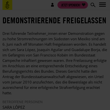
Direkt
Benutzermenü
JETZT SPENDEN!
zum
Inhalt
DEMONSTRIERENDE FREIGELASSEN
Drei führende Teilnehmer_innen einer Demonstration gegen
zu hohe Stromrechnungen im Südosten von Mexiko sind am
6. Juni nach elf Monaten Haft freigelassen worden. Es handelt
sich um Sara López, Joaquín Aguilar und Guadalupe Borja, die
im Gefängnis von San Francisco Kobén im Bundesstaat
Campeche inhaftiert gewesen waren. Ihre Freilassung erfolgte
im Anschluss an eine entsprechende Entscheidung eines
Berufungsgerichts des Bundes. Dieses Gericht hatte den
Antrag der Bundesstaatsanwaltschaft abgewiesen, ein Urteil
vom Januar 2010 anzufechten, das die Beweislage als nicht
ausreichend für eine erfolgreiche Strafverfolgung erachtet
hatte.
BETROFFENE PERSONEN
SARA LÓPEZ