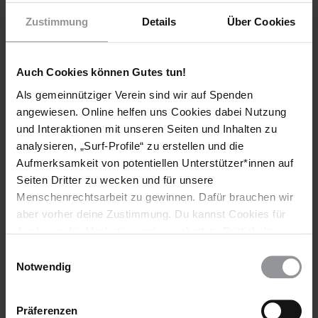
Untersuchungen eingeleitet. Auf Nachfrage der Familie,
Zustimmung
Details
Über Cookies
warum die Polizei keine Ermittlungen einleite, sagten die
BeamtInnen, dass sie auf die Rückkehr des leitenden
Inspektors und seine Instruktionen warteten. Die Familie von
Auch Cookies können Gutes tun!
Sivasooriyakumar Sanaraj vermutet, dass er von Personen
entführt wurde, die Verbindungen zu politischen
Als gemeinnütziger Verein sind wir auf Spenden
Persönlichkeiten und hochrangigen Ordnungskräften haben.
angewiesen. Online helfen uns Cookies dabei Nutzung
und Interaktionen mit unseren Seiten und Inhalten zu
[SCHREIBEN SIE BITTE ]
analysieren, „Surf-Profile“ zu erstellen und die
Aufmerksamkeit von potentiellen Unterstützer*innen auf
FAXE, E-MAILS ODER LUFTPOSTBRIEFE MIT FOLGENDEN
Seiten Dritter zu wecken und für unsere
FORDERUNGEN
Menschenrechtsarbeit zu gewinnen. Dafür brauchen wir
Ich bitte Sie als Ordnungskräfte unter der Zuständigkeit
aber vorher deine Zustimmung. Du kannst Cookies für
des Verteidigungsministeriums dringend, umgehend
Analysen, für Marketing und eingebettete Drittinhalte
eine gründliche und transparente Untersuchung der
auch ablehnen, oder deine Meinung jederzeit später
Einwilligungsauswahl
mutmaßlichen Entführung von Sivasooriyakumar
wieder ändern. Diesen Banner kannst Du über den Link
Notwendig
Sanaraj einzuleiten, und seine Familie über alle
im Footer schnell wieder aufrufen.
Entwicklungen in dieser Richtung auf dem Laufenden zu
Datenschutzerklärung
halten.
Präferenzen