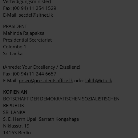
Verteidigungsminister)
Fax: (00 94) 11 254 1529
E-Mail:
secdef@sltnet.lk
PRÄSIDENT
Mahinda Rajapaksa
Presidential Secretariat
Colombo 1
Sri Lanka
(Anrede: Your Excellency / Exzellenz)
Fax: (00 94) 11 244 6657
E-Mail:
prsec@presidentsoffice.lk
oder
lalith@icta.lk
KOPIEN AN
BOTSCHAFT DER DEMOKRATISCHEN SOZIALISTISCHEN
REPUBLIK
SRI LANKA
S. E. Herrn Upali Sarrath Kongahage
Niklasstr. 19
14163 Berlin