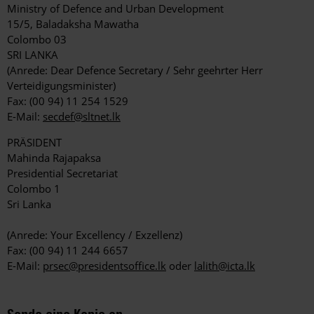
Ministry of Defence and Urban Development
15/5, Baladaksha Mawatha
Colombo 03
SRI LANKA
(Anrede: Dear Defence Secretary / Sehr geehrter Herr
Verteidigungsminister)
Fax: (00 94) 11 254 1529
E-Mail:
secdef@sltnet.lk
PRÄSIDENT
Mahinda Rajapaksa
Presidential Secretariat
Colombo 1
Sri Lanka
(Anrede: Your Excellency / Exzellenz)
Fax: (00 94) 11 244 6657
E-Mail:
prsec@presidentsoffice.lk
oder
lalith@icta.lk