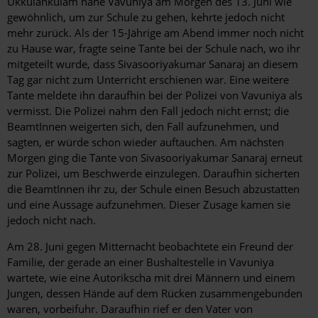
Ukkulankulam nahe Vavuniya am Morgen des 13. Juni wie
gewöhnlich, um zur Schule zu gehen, kehrte jedoch nicht
mehr zurück. Als der 15-Jährige am Abend immer noch nicht
zu Hause war, fragte seine Tante bei der Schule nach, wo ihr
mitgeteilt wurde, dass Sivasooriyakumar Sanaraj an diesem
Tag gar nicht zum Unterricht erschienen war. Eine weitere
Tante meldete ihn daraufhin bei der Polizei von Vavuniya als
vermisst. Die Polizei nahm den Fall jedoch nicht ernst; die
BeamtInnen weigerten sich, den Fall aufzunehmen, und
sagten, er würde schon wieder auftauchen. Am nächsten
Morgen ging die Tante von Sivasooriyakumar Sanaraj erneut
zur Polizei, um Beschwerde einzulegen. Daraufhin sicherten
die BeamtInnen ihr zu, der Schule einen Besuch abzustatten
und eine Aussage aufzunehmen. Dieser Zusage kamen sie
jedoch nicht nach.
Am 28. Juni gegen Mitternacht beobachtete ein Freund der
Familie, der gerade an einer Bushaltestelle in Vavuniya
wartete, wie eine Autorikscha mit drei Männern und einem
Jungen, dessen Hände auf dem Rücken zusammengebunden
waren, vorbeifuhr. Daraufhin rief er den Vater von