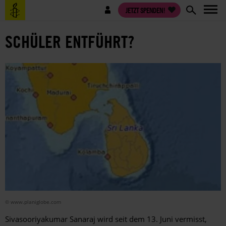
Direkt
Benutzermenü
JETZT SPENDEN!
zum
Inhalt
SCHÜLER ENTFÜHRT?
© www.planiglobe.com
Sivasooriyakumar Sanaraj wird seit dem 13. Juni vermisst,