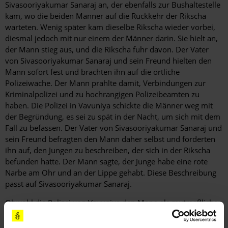
Sivasooriyakumar Sanaraj an, der ebenfalls zur Bushaltestelle
kam, wo die beiden Männer auf die Rückkehr der Rikscha
warteten. Wenig später kam dieselbe Rikscha wieder vorbei,
diesmal jedoch mit nur einem der Männer darin. Sie hielt an,
der Mann stieg aus, und die Rikscha fuhr davon. Der Vater
von Sivasooriyakumar Sanaraj und sein Freund hielten den
Mann sofort fest und brachten ihn auf die örtliche
Polizeiwache. Der Mann prahlte damit, Verbindungen zur
Kriminalpolizei und zu hochrangigen Polizeibeamten zu
haben. Die Polizei in Vavuniya schickte die Männer weg mit
der Begründung, es sei zu spät in der Nacht, um sich mit dem
Fall zu befassen. Der Vater von Sivasooriyakumar Sanaraj und
sein Freund befragten den Mann daher selbst und forderten
ihn auf, den Jungen zu beschreiben, der sich in der Rikscha
befunden hatte. Der Mann sagte, der Junge habe eine rote
Narbe am Ohr und an der Lippe gehabt. Diese Beschreibung
passt auf Sivasooriyakumar Sanaraj.
Obwohl die Polizei von Vavuniya den Mann als mutmaßlichen
Entführer identifizierte, bestellte sie ihn nicht zur Befragung
auf die Polizeiwache und hat bisher auch keine