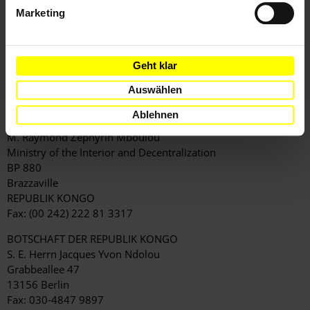
BP 2497
Marketing
Brazzaville
REPUBLIK KONGO
(Anrede: Monsieur le Ministre / Dear Minister / Sehr geehrter
Herr Minister)
Geht klar
Fax: (00 242) 222 81 4167
Auswählen
KOPIEN AN
Ablehnen
INNENMINISTER
M. Raymond Zéphyrin Mboulou
Ministry of the Interior and Decentralization
BP 880
Brazzaville
REPUBLIK KONGO
Fax: (00 242) 222 81 3317
BOTSCHAFT DER REPUBLIK KONGO
S. E. Herrn Jacques Yvon Ndolou
Grabbeallee 47
13156 Berlin
Fax: 030-4847 9897