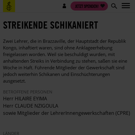
Direkt
Benutzermenü
JETZT SPENDEN!
zum
Inhalt
STREIKENDE SCHIKANIERT
Zwei Lehrer, die in Brazzaville, der Hauptstadt der Republik
Kongo, inhaftiert waren, sind ohne Anklageerhebung
freigelassen worden. Weil sie beschuldigt wurden, mit
anhaltenden Streiks in Verbindung zu stehen, saßen sie eine
Woche in Haft. Führende Mitglieder der Gewerkschaft sind
jedoch weiterhin Schikanen und Einschüchterungen
ausgesetzt.
BETROFFENE PERSONEN
Herr HILAIRE EYIMA
Herr CLAUDE NZIGOULA
sowie Mitglieder der LehrerInnengewerkschaften (CPRE)
LÄNDER