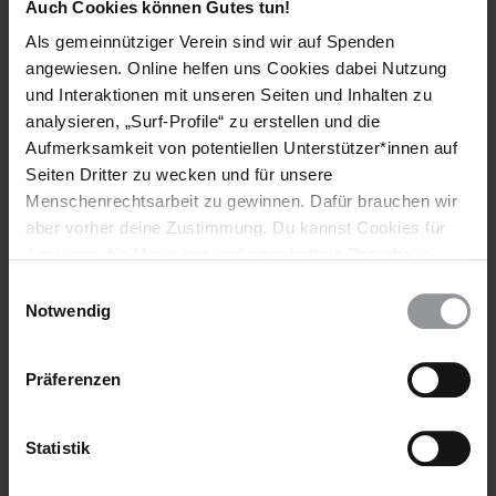
Auch Cookies können Gutes tun!
Ich bitte Sie, die Rechte der LehrerInnen zu akzeptieren
und in konstruktiven Dialog mit der CPRE zu treten mit
Als gemeinnütziger Verein sind wir auf Spenden
dem Ziel, friedlich eine Lösung für die Probleme der
angewiesen. Online helfen uns Cookies dabei Nutzung
LehrerInnen zu finden und den Streik schließlich zu
und Interaktionen mit unseren Seiten und Inhalten zu
beenden.
analysieren, „Surf-Profile“ zu erstellen und die
Aufmerksamkeit von potentiellen Unterstützer*innen auf
[APPELLE AN]
Seiten Dritter zu wecken und für unsere
Menschenrechtsarbeit zu gewinnen. Dafür brauchen wir
PRÄSIDENT
aber vorher deine Zustimmung. Du kannst Cookies für
SE M. Dennis Sassou-Nguesso
Analysen, für Marketing und eingebettete Drittinhalte
Palais du Peuple
auch ablehnen, oder deine Meinung jederzeit später
Einwilligungsauswahl
Brazzaville
wieder ändern. Diesen Banner kannst Du über den Link
Notwendig
REPUBLIK KONGO
im Footer schnell wieder aufrufen.
(Anrede: Son Excellence / Excellency / Exzellenz)
Datenschutzerklärung
Fax: (00 242) 222 81 4557
Präferenzen
JUSTIZMINISTER
M. Aimé Emmanuel Yoka
Statistik
Ministry of Justice and Human Rights