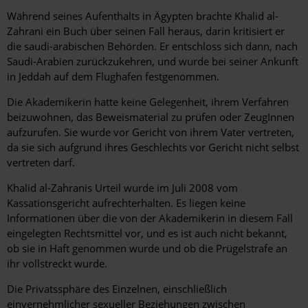
Hintergrund
Während seines Aufenthalts in Ägypten brachte Khalid al-
Zahrani ein Buch über seinen Fall heraus, darin kritisiert er
die saudi-arabischen Behörden. Er entschloss sich dann, nach
Saudi-Arabien zurückzukehren, und wurde bei seiner Ankunft
in Jeddah auf dem Flughafen festgenommen.
Die Akademikerin hatte keine Gelegenheit, ihrem Verfahren
beizuwohnen, das Beweismaterial zu prüfen oder ZeugInnen
aufzurufen. Sie wurde vor Gericht von ihrem Vater vertreten,
da sie sich aufgrund ihres Geschlechts vor Gericht nicht selbst
vertreten darf.
Khalid al-Zahranis Urteil wurde im Juli 2008 vom
Kassationsgericht aufrechterhalten. Es liegen keine
Informationen über die von der Akademikerin in diesem Fall
eingelegten Rechtsmittel vor, und es ist auch nicht bekannt,
ob sie in Haft genommen wurde und ob die Prügelstrafe an
ihr vollstreckt wurde.
Die Privatssphäre des Einzelnen, einschließlich
einvernehmlicher sexueller Beziehungen zwischen