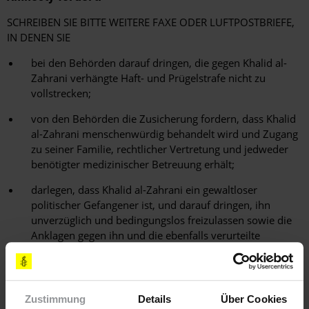
SCHREIBEN SIE BITTE WEITERE FAXE ODER LUFTPOSTBRIEFE,
IN DENEN SIE
bei den Behörden darauf dringen, die gegen Khalid al-
Zahrani verhängte Haft- und Prügelstrafe nicht zu
vollstrecken;
von den Behörden die Zusicherung fordern, dass Khalid
al-Zahrani menschenwürdig behandelt wird und Zugang
zu seiner Familie, rechtlicher Vertretung und jedweder
benötigter medizinischer Betreuung erhält;
darlegen, dass Khalid al-Zahrani ein gewaltloser
politischer Gefangener ist, und darauf dringen, ihn
unverzüglich und bedingungslos freizulassen sowie die
Anklagen gegen ihn und die ebenfalls verurteilte
Akademikerin fallen zu lassen;
die Behörden daran erinnern, dass Saudi-Arabien
Vertragsstaat des UN-Übereinkommens gegen Folter und
Zustimmung
Details
Über Cookies
andere grausame, unmenschliche oder erniedrigende