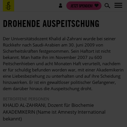
Direkt
Benutzermenü
JETZT SPENDEN!
zum
Inhalt
DROHENDE AUSPEITSCHUNG
Der Universitätsdozent Khalid al-Zahrani wurde bei seiner
Rückkehr nach Saudi-Arabien am 30. Juni 2009 von
Sicherheitskräften festgenommen. Sein Haftort ist nicht
bekannt. Man hatte ihn im November 2007 zu 600
Peitschenhieben und acht Monaten Haft verurteilt, nachdem
er für schuldig befunden worden war, mit einer Akademikerin
eine Liebesbeziehung zu unterhalten und auf ihre Scheidung
hinzuwirken. Er ist ein gewaltloser politischer Gefangener,
dem darüber hinaus die Auspeitschung droht.
BETROFFENE PERSONEN
KHALID AL-ZAHRANI, Dozent für Biochemie
AKADEMIKERIN (Name ist Amnesty International
bekannt)