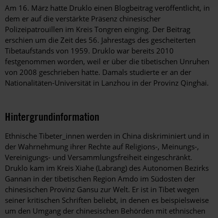
Am 16. März hatte Druklo einen Blogbeitrag veröffentlicht, in
dem er auf die verstärkte Präsenz chinesischer
Polizeipatrouillen im Kreis Tongren einging. Der Beitrag
erschien um die Zeit des 56. Jahrestags des gescheiterten
Tibetaufstands von 1959. Druklo war bereits 2010
festgenommen worden, weil er über die tibetischen Unruhen
von 2008 geschrieben hatte. Damals studierte er an der
Nationalitäten-Universität in Lanzhou in der Provinz Qinghai.
Hintergrundinformation
Hintergrund
Ethnische Tibeter_innen werden in China diskriminiert und in
der Wahrnehmung ihrer Rechte auf Religions-, Meinungs-,
Vereinigungs- und Versammlungsfreiheit eingeschränkt.
Druklo kam im Kreis Xiahe (Labrang) des Autonomen Bezirks
Gannan in der tibetischen Region Amdo im Südosten der
chinesischen Provinz Gansu zur Welt. Er ist in Tibet wegen
seiner kritischen Schriften beliebt, in denen es beispielsweise
um den Umgang der chinesischen Behörden mit ethnischen