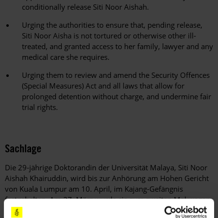
conditionally release Siti Noor Aishah.
Urging the authorities to ensure that, pending release,
Siti Noor Aisha is not tortured or otherwise other ill-
treated, and granted access to her family, lawyer and any
medical care she requires.
Urging them to review and amend the Security Offences
(Special Measures) Act and all laws that allow for
prolonged detention without charge, and undermine fair
trial rights.
Sachlage
Die 29-jährige Doktorandin der Universität Malaya, Siti Noor
Aishah Khairuddin, wird bis zur Anhörung am Hohen Gericht
von Kuala Lumpur am 10. April, im Kajang-Gefängnis
festgehalten. Am 27. März wurde sie zum zweiten Mal wegen
vermeintlichen Besitzes von zwölf Büchern, welche ihre