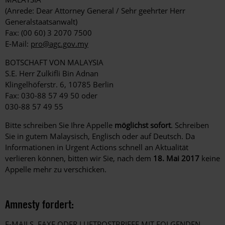
(Anrede: Dear Attorney General / Sehr geehrter Herr
Generalstaatsanwalt)
Fax: (00 60) 3 2070 7500
E-Mail:
pro@agc.gov.my
BOTSCHAFT VON MALAYSIA
S.E. Herr Zulkifli Bin Adnan
Klingelhöferstr. 6, 10785 Berlin
Fax: 030-88 57 49 50 oder
030-88 57 49 55
Bitte schreiben Sie Ihre Appelle
möglichst sofort
. Schreiben
Sie in gutem Malaysisch, Englisch oder auf Deutsch. Da
Informationen in Urgent Actions schnell an Aktualität
verlieren können, bitten wir Sie, nach dem
18. Mai 2017
keine
Appelle mehr zu verschicken.
Amnesty fordert:
E-MAILS, FAXE ODER LUFTPOSTBRIEFE MIT FOLGENDEN