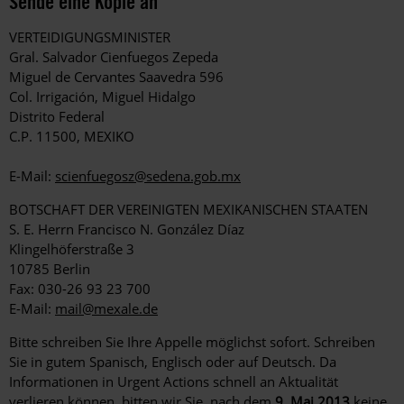
Sende eine Kopie an
VERTEIDIGUNGSMINISTER
Gral. Salvador Cienfuegos Zepeda
Miguel de Cervantes Saavedra 596
Col. Irrigación, Miguel Hidalgo
Distrito Federal
C.P. 11500, MEXIKO
E-Mail:
scienfuegosz@sedena.gob.mx
BOTSCHAFT DER VEREINIGTEN MEXIKANISCHEN STAATEN
S. E. Herrn Francisco N. González Díaz
Klingelhöferstraße 3
10785 Berlin
Fax: 030-26 93 23 700
E-Mail:
mail@mexale.de
Bitte schreiben Sie Ihre Appelle möglichst sofort. Schreiben
Sie in gutem Spanisch, Englisch oder auf Deutsch. Da
Informationen in Urgent Actions schnell an Aktualität
verlieren können, bitten wir Sie, nach dem
9. Mai 2013
keine