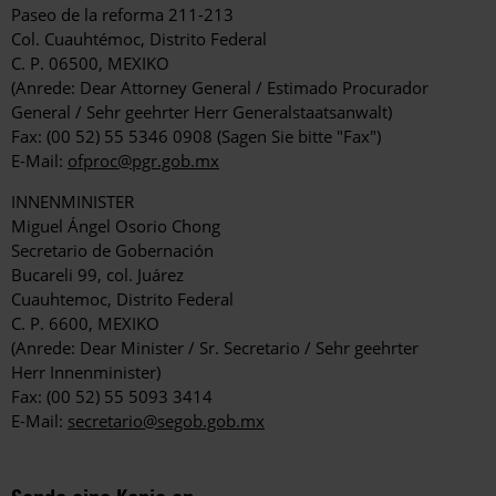
Paseo de la reforma 211-213
Col. Cuauhtémoc, Distrito Federal
C. P. 06500, MEXIKO
(Anrede: Dear Attorney General / Estimado Procurador
General / Sehr geehrter Herr Generalstaatsanwalt)
Fax: (00 52) 55 5346 0908 (Sagen Sie bitte "Fax")
E-Mail:
ofproc@pgr.gob.mx
INNENMINISTER
Miguel Ángel Osorio Chong
Secretario de Gobernación
Bucareli 99, col. Juárez
Cuauhtemoc, Distrito Federal
C. P. 6600, MEXIKO
(Anrede: Dear Minister / Sr. Secretario / Sehr geehrter
Herr Innenminister)
Fax: (00 52) 55 5093 3414
E-Mail:
secretario@segob.gob.mx