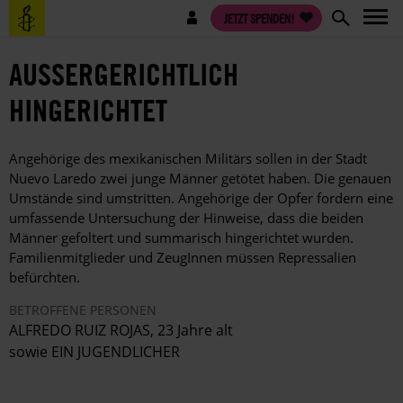
Direkt
Benutzermenü
JETZT SPENDEN!
zum
Inhalt
AUSSERGERICHTLICH H
INGERICHTET
Angehörige des mexikanischen Militärs sollen in der Stadt
Nuevo Laredo zwei junge Männer getötet haben. Die genauen
Umstände sind umstritten. Angehörige der Opfer fordern eine
umfassende Untersuchung der Hinweise, dass die beiden
Männer gefoltert und summarisch hingerichtet wurden.
Familienmitglieder und ZeugInnen müssen Repressalien
befürchten.
BETROFFENE PERSONEN
ALFREDO RUIZ ROJAS, 23 Jahre alt
sowie EIN JUGENDLICHER