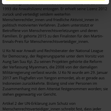
beschuldigt wurden, als Anwalt vertreten hatte, wurde ihm
1993 die Anwaltslizenz entzogen. Er erhielt seine Lizenz 2012
zurück und verteidigt seitdem weiterhin
Menschenrechtler_innen und friedliche Aktivist_innen in
politisch motivierten Verfahren. Zudem unterstützt er
Betroffene von Menschenrechtsverletzungen und deren
Familien. Er gehörte 2015 zu den Finalisten für den Martin-
Ennals-Preis für Menschenrechtsverteidiger_innen.
U Ko Ni war Anwalt und Rechtsberater der National League
for Democracy, der Regierungspartei unter dem Vorsitz von
Aung San Suu Kyi. Zu seinen Projekten gehörte die Reform
der Verfassung Myanmars, die 2008 von der damaligen
Militärregierung verfasst wurde. U Ko Ni wurde am 29. Januar
2017 am Flughafen von Yangon ermordet, als er gerade aus
Indonesien zurückkehrte. Bislang sind vier Personen im
Zusammenhang mit dem Attentat festgenommen worden; sie
stehen gegenwärtig vor Gericht.
Artikel 2 der UN-Erklärung zum Schutz von
Menschenrechtsverteidiger_innen schreibt fest, dass jeder