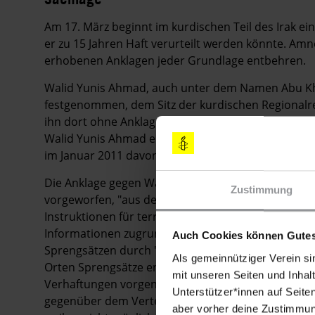
Am 17. März beginnt im kurdischen Teil des Irak e
er zu 15 Jahren Haft verurteilt werden könnte. Am
erhobenen Anklagen jeder Grundlage entbehren.
Walid Yunis Ahmad, auch unter dem Namen Abu Khu
festgenommen, dem Sitz der kurdischen Regionalreg
ihn dort ohne Anklage oder Gerichtsverfahren in H
Walid Yunis Ahmad erhoben, er selbst aber nach A
im Januar 2011 davon in Kenntnis gesetzt. Sein Pro
Die Anklage gegen Walid Yunis Ahmad stützt sich a
Zustimmung
vorgeworfen, "aus dem Gefängnis heraus seinen 
Instruktionen für terroristische Anschläge in Dohuk
Informationen zugrunde, die einem Ermittlungsr
Auch Cookies können Gutes
Sprengsätzen durch "Geheiminformanten" zugespiel
Als gemeinnütziger Verein si
Orten Sprengsätze entdeckt worden, die Behörde
mit unseren Seiten und Inhalt
Verhaftungen vorgenommen noch war Anklage erh
Unterstützer*innen auf Seite
gegenüber dem Verteidiger von Wali Yunis Ahmad d
aber vorher deine Zustimmung