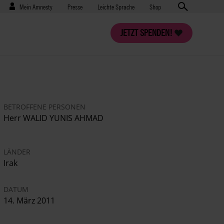
Benutzermenü
Presse
Mein Amnesty
Presse
Leichte Sprache
Shop
JETZT SPENDEN!
BETROFFENE PERSONEN
Herr WALID YUNIS AHMAD
LÄNDER
Irak
DATUM
14. März 2011