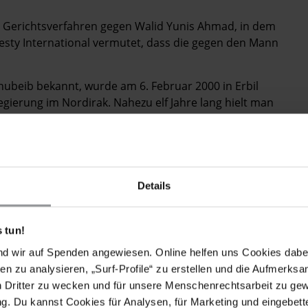
in Gerichtsverfahren gegen Walid Yunis Ahmad, in dem
nesty International vermutet, dass die gegen den Mann
beib bekannt, wurde am 6. Februar 2000 in Erbil
ierung im Nordirak. Nahezu elf Jahre lang hielt man
aft. Im August 2010 wurde schließlich Anklage gegen
mnesty International vorliegenden Informationen erst
zess ist für den 17. März anberaumt worden.
uf das Antiterrorgesetz aus dem Jahr 2006. Ihm wird
Details
Anhängern in Kirkuk und Mosul Anweisungen und
 erteilt zu haben". Der Anklage liegen offenbar
ichter im Zusammenhang mit dem Fund von
 tun!
t worden sind. Im Jahr 2009 waren in Dohuk an zwei
nd wir auf Spenden angewiesen. Online helfen uns Cookies dabe
n hatten in diesem Zusammenhang jedoch weder
en zu analysieren, „Surf-Profile“ zu erstellen und die Aufmerksa
oben worden. Ebenso wenig gaben die Behörden
n Dritter zu wecken und für unsere Menschenrechtsarbeit zu ge
ie Identität der "Geheiminformanten" preis, so dass
. Du kannst Cookies für Analysen, für Marketing und eingebettet