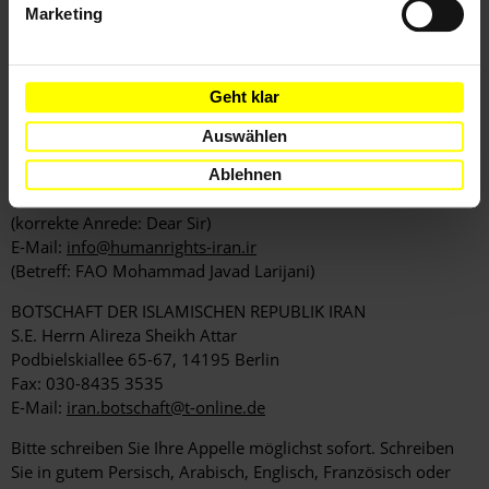
Marketing
KOPIEN AN
LEITER DER IRANISCHEN BEHÖRDE FÜR MENSCHENRECHTE
Mohammad Javad Larijani
Geht klar
High Council for Human Rights
[C/o] Office of the Head of the Judiciary
Auswählen
Pasteur St., Vali Asr Ave., south of Serah-e Jomhouri,
Tehran 1316814737
Ablehnen
IRAN
(korrekte Anrede: Dear Sir)
E-Mail:
info@humanrights-iran.ir
(Betreff: FAO Mohammad Javad Larijani)
BOTSCHAFT DER ISLAMISCHEN REPUBLIK IRAN
S.E. Herrn Alireza Sheikh Attar
Podbielskiallee 65-67, 14195 Berlin
Fax: 030-8435 3535
E-Mail:
iran.botschaft@t-online.de
Bitte schreiben Sie Ihre Appelle möglichst sofort. Schreiben
Sie in gutem Persisch, Arabisch, Englisch, Französisch oder