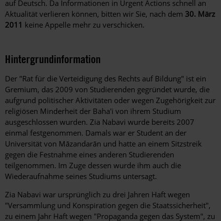
auf Deutsch. Da Informationen in Urgent Actions schnell an
Aktualität verlieren können, bitten wir Sie, nach dem
30. März
2011
keine Appelle mehr zu verschicken.
Hintergrundinformation
Hintergrund
Der "Rat für die Verteidigung des Rechts auf Bildung" ist ein
Gremium, das 2009 von Studierenden gegründet wurde, die
aufgrund politischer Aktivitäten oder wegen Zugehörigkeit zur
religiösen Minderheit der Baha'i von ihrem Studium
ausgeschlossen wurden. Zia Nabavi wurde bereits 2007
einmal festgenommen. Damals war er Student an der
Universität von Māzandarān und hatte an einem Sitzstreik
gegen die Festnahme eines anderen Studierenden
teilgenommen. Im Zuge dessen wurde ihm auch die
Wiederaufnahme seines Studiums untersagt.
Zia Nabavi war ursprünglich zu drei Jahren Haft wegen
"Versammlung und Konspiration gegen die Staatssicherheit",
zu einem Jahr Haft wegen "Propaganda gegen das System", zu