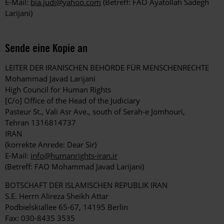
E-Mail:
bia.judi@yahoo.com
(Betreff: FAO Ayatollah Sadegh
Larijani)
Sende eine Kopie an
LEITER DER IRANISCHEN BEHÖRDE FÜR MENSCHENRECHTE
Mohammad Javad Larijani
High Council for Human Rights
[C/o] Office of the Head of the Judiciary
Pasteur St., Vali Asr Ave., south of Serah-e Jomhouri,
Tehran 1316814737
IRAN
(korrekte Anrede: Dear Sir)
E-Mail:
info@humanrights-iran.ir
(Betreff: FAO Mohammad Javad Larijani)
BOTSCHAFT DER ISLAMISCHEN REPUBLIK IRAN
S.E. Herrn Alireza Sheikh Attar
Podbielskiallee 65-67, 14195 Berlin
Fax: 030-8435 3535