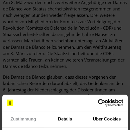
Am 8. März wurden noch zwei weitere Angehörige der Damas
de Blanco von Staatssicherheitskräften festgenommen und
nach wenigen Stunden wieder freigelassen. Drei weitere
wurden von Mitgliedern der Komitees zur Verteidigung der
Revolution (Comités de Defensa de la Revolucón - CDR) und
Staatssicherheitskräften daran gehindert, ihre Häuser zu
verlassen. Man hat ihnen scheinbar untersagt, an Aktivitäten
der Damas de Blanco teilzunehmen, um den Weltfrauentag
am 8. März zu feiern. Die Staatssicherheit und die CDRs
warnten alle Frauen, an keinen weiteren Veranstaltungen der
Damas de Blanco teilzunehmen.
Die Damas de Blanco glauben, dass dieses Vorgehen der
kubanischen Behörden darauf abzielt, das Gedenken an den
6. Jahrestag der Niederschlagung der DissidentInnen am
18.-19. März 2003 zu verhindern. 2003 nahmen die
kubanischen Behörden im Verlauf mehrerer Tage 75 Männer
und Frauen fest, weil sie friedlich Kritik an der Regierung
geäußert hatten. Sie wurden in summarischen Verfahren zu
Zustimmung
Details
Über Cookies
langen Haftstrafen von bis zu 28 Jahren verurteilt. Amnesty
International betrachtet die 75 verurteilten DissidentInnen als