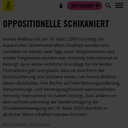
Direkt
Benutzermenü
JETZT SPENDEN!
zum
Inhalt
OPPOSITIONELLE SCHIKANIERT
Ivonne Mallesa soll am 10. März 2009 kurzeitig von
kubanischen Sicherheitskräften inhaftiert worden sein,
nachdem sie bereits zwei Tage zuvor festgenommen und
wieder freigelassen worden war. Amnesty International ist
besorgt, da es keine rechtliche Grundlage für die beiden
Festnahmen gibt und glaubt, dass sie eine Form der
Einschüchterung und Schikane waren, um Ivonne Mallesa
davon abzuhalten, ihre Rechte auf freie Meinungsäußerung,
Versammlungs- und Vereinigungsfreiheit wahrzunehmen.
Amnesty International ist zudem besorgt, dass andere vor
dem sechsten Jahrestag der Niederschlagung der
Dissidentenbewegung am 18. März 2003 ebenfalls in
ähnlicher Weise inhaftiert werden könnten.
BETROFFENE PERSONEN