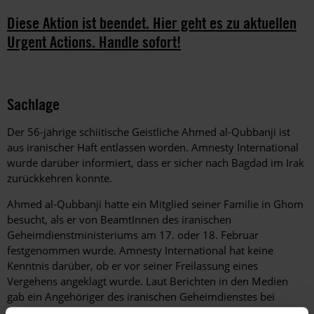
Diese Aktion ist beendet. Hier geht es zu aktuellen
Urgent Actions. Handle sofort!
Sachlage
Der 56-jährige schiitische Geistliche Ahmed al-Qubbanji ist
aus iranischer Haft entlassen worden. Amnesty International
wurde darüber informiert, dass er sicher nach Bagdad im Irak
zurückkehren konnte.
Ahmed al-Qubbanji hatte ein Mitglied seiner Familie in Ghom
besucht, als er von BeamtInnen des iranischen
Geheimdienstministeriums am 17. oder 18. Februar
festgenommen wurde. Amnesty International hat keine
Kenntnis darüber, ob er vor seiner Freilassung eines
Vergehens angeklagt wurde. Laut Berichten in den Medien
gab ein Angehöriger des iranischen Geheimdienstes bei
einem iranischen Radiosender an, Ahmed al-Qubbanji werde