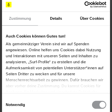
der "Spionage für Israel" verdächtigt. Seine Angehörigen
wiesen diese Behauptung jedoch zurück. Die Behörden haben
während der Zeit seiner Inhaftierung seiner Familie nicht
Zustimmung
Details
Über Cookies
mitgeteilt, wo sich Ahmed al-Qubbanji befindet. Am 21.
Februar sollen UnterstützerInnen von Ahmed al-Qubbanji vor
der iranischen Botschaft in Bagdad demonstriert und seine
Auch Cookies können Gutes tun!
Freilassung gefordert haben.
Als gemeinnütziger Verein sind wir auf Spenden
Weitere Aktionen des Eilaktionsnetzes sind derzeit nicht
angewiesen. Online helfen uns Cookies dabei Nutzung
erforderlich. Vielen Dank allen, die Appelle geschrieben
und Interaktionen mit unseren Seiten und Inhalten zu
haben.
analysieren, „Surf-Profile“ zu erstellen und die
HISTORIE DIESER URGENT ACTION
Aufmerksamkeit von potentiellen Unterstützer*innen auf
Seiten Dritter zu wecken und für unsere
13. MÄRZ 2013
Menschenrechtsarbeit zu gewinnen. Dafür brauchen wir
Freilassung
aber vorher deine Zustimmung. Du kannst Cookies für
Analysen, für Marketing und eingebettete Drittinhalte
Geistlicher in Haft
auch ablehnen, oder deine Meinung jederzeit später
Einwilligungsauswahl
wieder ändern. Diesen Banner kannst Du über den Link
Notwendig
Weitere Informationen
im Footer schnell wieder aufrufen.