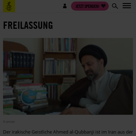
Direkt
Benutzermenü
JETZT SPENDEN!
zum
Inhalt
FREILASSUNG
© privat
Der irakische Geistliche Ahmed al-Qubbanji ist im Iran aus der