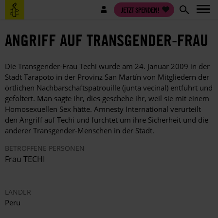
Direkt
Benutzermenü
JETZT SPENDEN!
zum
Inhalt
ANGRIFF AUF TRANSGENDER-FRAU
Die Transgender-Frau Techi wurde am 24. Januar 2009 in der
Stadt Tarapoto in der Provinz San Martín von Mitgliedern der
örtlichen Nachbarschaftspatrouille (junta vecinal) entführt und
gefoltert. Man sagte ihr, dies geschehe ihr, weil sie mit einem
Homosexuellen Sex hätte. Amnesty International verurteilt
den Angriff auf Techi und fürchtet um ihre Sicherheit und die
anderer Transgender-Menschen in der Stadt.
BETROFFENE PERSONEN
Frau TECHI
LÄNDER
Peru