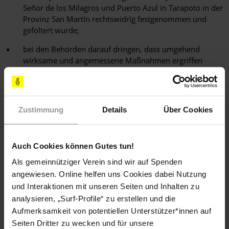
Señor de los Milagros und Puerto Azul in Tarapoto in der
Provinz San Martín rechtswidrig festgenommen und
gefoltert wurde;
bei den Behörden darauf dringen, dass umgehend
wirksame und angemessene Maßnahmen ergriffen
werden, um in Übereinstimmung mit Techis Wünschen
ihre Sicherheit zu gewährleisten;
die Behörden an die kürzlich verabschiedete Resolution
Zustimmung
Details
Über Cookies
der Organisation Amerikanischer Staaten bezüglich
Menschenrechte, sexueller Orientierung und
Geschlechtsidentität zu erinnern, die die Rechte von
Auch Cookies können Gutes tun!
Menschen auf Freiheit, Leben und körperliche Integrität
frei von Diskriminierung bekräftigt;
Als gemeinnütziger Verein sind wir auf Spenden
angewiesen. Online helfen uns Cookies dabei Nutzung
die Behörden auffordern, unverzüglich eine umfassende
und Interaktionen mit unseren Seiten und Inhalten zu
und unparteiische Untersuchung des Vorfalls einzuleiten,
analysieren, „Surf-Profile“ zu erstellen und die
die Ergebnisse zu veröffentlichen und die
Verantwortlichen vor Gericht zu stellen;
Aufmerksamkeit von potentiellen Unterstützer*innen auf
Seiten Dritter zu wecken und für unsere