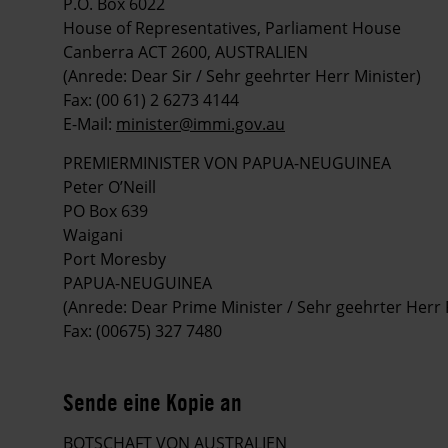
P.O. Box 6022
House of Representatives, Parliament House
Canberra ACT 2600, AUSTRALIEN
(Anrede: Dear Sir / Sehr geehrter Herr Minister)
Fax: (00 61) 2 6273 4144
E-Mail:
minister@immi.gov.au
PREMIERMINISTER VON PAPUA-NEUGUINEA
Peter O’Neill
PO Box 639
Waigani
Port Moresby
PAPUA-NEUGUINEA
(Anrede: Dear Prime Minister / Sehr geehrter Herr
Fax: (00675) 327 7480
Sende eine Kopie an
BOTSCHAFT VON AUSTRALIEN