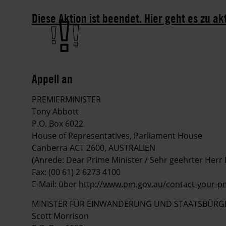
Diese Aktion ist beendet. Hier geht es zu ak
Appell an
PREMIERMINISTER
Tony Abbott
P.O. Box 6022
House of Representatives, Parliament House
Canberra ACT 2600, AUSTRALIEN
(Anrede: Dear Prime Minister / Sehr geehrter Herr
Fax: (00 61) 2 6273 4100
E-Mail: über
http://www.pm.gov.au/contact-your-p
MINISTER FÜR EINWANDERUNG UND STAATSBÜRG
Scott Morrison