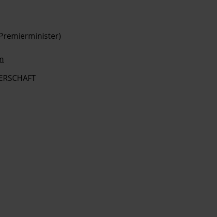
 Premierminister)
m
ERSCHAFT