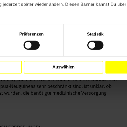
n. Was die Gewalt auslöste, ist unklar, mehrere
 jederzeit später wieder ändern. Diesen Banner kannst Du über 
n den betroffenen Personen von privatem
 Asylsuchenden mit Schlagstöcken, Macheten und
befinden sich in großer Gefahr, Opfer von
Präferenzen
Statistik
terungsversuchen zu werden. Diese Gefahr wird sich
fälle beginnt. Papua-Neuguinea verfügt über kein
cherheit von ZeugInnen. Die mutmaßlichen TäterInnen
Neuguinea – haben weiterhin Kontakt zu den
Auswählen
ohlergehen der Asylsuchenden. Da die medizinischen
apua-Neuguineas sehr beschränkt sind, ist unklar, ob
zt wurden, die benötigte medizinische Versorgung