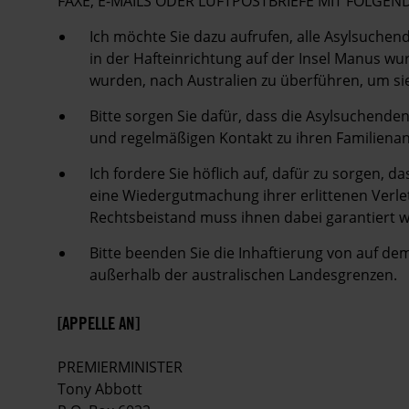
FAXE, E-MAILS ODER LUFTPOSTBRIEFE MIT FOLG
Ich möchte Sie dazu aufrufen, alle Asylsuchen
in der Hafteinrichtung auf der Insel Manus wu
wurden, nach Australien zu überführen, um sie
Bitte sorgen Sie dafür, dass die Asylsuchend
und regelmäßigen Kontakt zu ihren Familiena
Ich fordere Sie höflich auf, dafür zu sorgen, d
eine Wiedergutmachung ihrer erlittenen Verle
Rechtsbeistand muss ihnen dabei garantiert 
Bitte beenden Sie die Inhaftierung von auf d
außerhalb der australischen Landesgrenzen.
[APPELLE AN]
PREMIERMINISTER
Tony Abbott