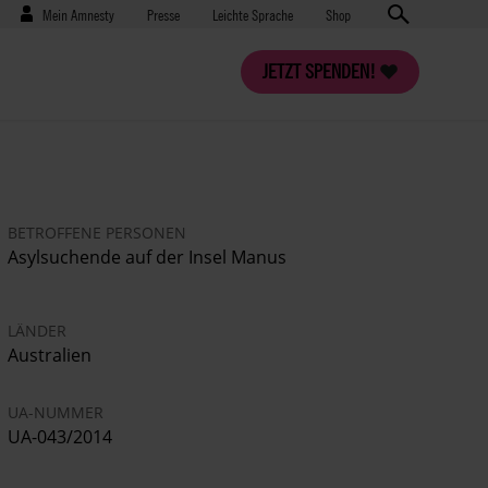
Benutzermenü
Presse
Mein Amnesty
Presse
Leichte Sprache
Shop
JETZT SPENDEN!
BETROFFENE PERSONEN
Asylsuchende auf der Insel Manus
LÄNDER
Australien
UA-NUMMER
UA-043/2014