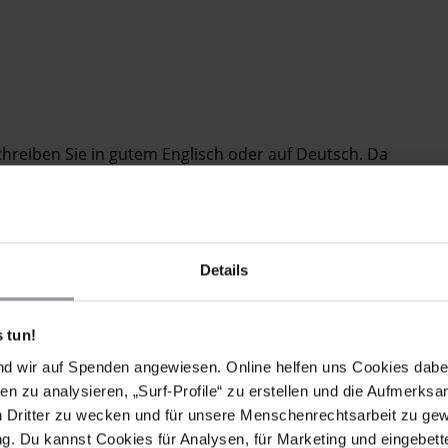
Schreiben Sie in gutem Englisch oder auf Deutsch. Da
tät verlieren können, bitten wir Sie, nach dem
10. April
Details
der australischen Regierung auf der Insel Manus vor
 tun!
herrschen menschenunwürdige Bedingungen, die die
länder zurückzukehren. Seit Dezember 2013
nd wir auf Spenden angewiesen. Online helfen uns Cookies dabe
dlich gegen ihre unbefristete Inhaftierung und die in
en zu analysieren, „Surf-Profile“ zu erstellen und die Aufmerksa
 17. Februar eskalierte die Lage und es kam zu
n Dritter zu wecken und für unsere Menschenrechtsarbeit zu ge
in 23-jähriger Asylsuchender iranischer Herkunft,
. Du kannst Cookies für Analysen, für Marketing und eingebettet