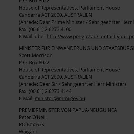
P.O. Box 6022
House of Representatives, Parliament House
Canberra ACT 2600, AUSTRALIEN
(Anrede: Dear Prime Minister / Sehr geehrter Herr
Fax: (00 61) 2 6273 4100
E-Mail: über
http://www.pm.gov.au/contact-your-p
MINISTER FÜR EINWANDERUNG UND STAATSBÜRG
Scott Morrison
P.O. Box 6022
House of Representatives, Parliament House
Canberra ACT 2600, AUSTRALIEN
(Anrede: Dear Sir / Sehr geehrter Herr Minister)
Fax: (00 61) 2 6273 4144
E-Mail:
minister@immi.gov.au
PREMIERMINISTER VON PAPUA-NEUGUINEA
Peter O’Neill
PO Box 639
Waigani