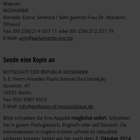
Maputo
MOSAMBIK
(Anrede: Exma. Senhora / Sehr geehrte Frau Dr. Macamo
Dlhovo)
Fax: (00 258) 214 007 11 oder (00 258) 212 251 79
E-Mail:
arm@parlamento.org.mz
Sende eine Kopie an
BOTSCHAFT DER REPUBLIK MOSAMBIK
S. E. Herrn Amadeu Paulo Samuel Da Conceição
Stromstr. 47
10551 Berlin
Fax: 030-3987 6503
E-Mail:
info@embassy-of-mozambique.de
Bitte schreiben Sie Ihre Appelle
möglichst sofort
. Schreiben
Sie in gutem Portugiesisch, Englisch oder auf Deutsch. Da
Informationen in Urgent Actions schnell an Aktualität
verlieren können, bitten wir Sie, nach dem
2. Oktober 2014