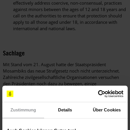
effectively address coercive, non-consensual, practices
against minors between the ages of 12 and 18 years and
call on the authorities to ensure that protection should
apply to all those aged under 18, in accordance with
international and national laws.
Sachlage
Mit Stand vom 21. August hatte der Staatspräsident
Mosambiks das neue Strafgesetz noch nicht unterzeichnet.
Zahlreiche zivilgesellschaftliche Organisationen versuchen
den Präsidenten noch dazu zu bewegen, einige
Bestimmungen des Strafgesetzbuchs abzuändern.
Der vom Parlament verabschiedete Gesetzentwurf enthält
nicht mehr den umstrittenen Paragrafen 223. Dieser Paragraf
Zustimmung
Details
Über Cookies
sah vor, dass Anklagen wegen Vergewaltigung ausgesetzt
werden, wenn die beschuldigte Person das mutmaßliche
Opfer heiratet. Somit können nach dem jetzt vorliegenden