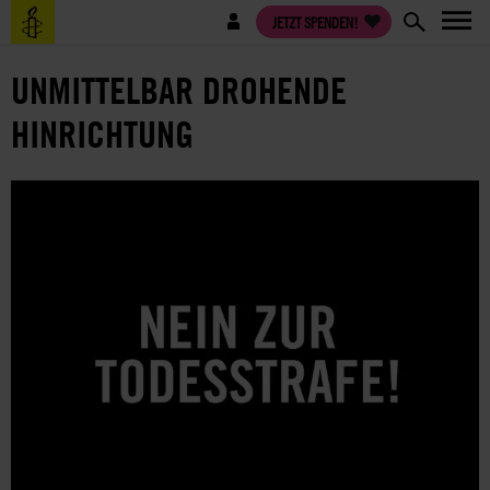
Direkt
Benutzermenü
JETZT SPENDEN!
zum
Inhalt
UNMITTELBAR DROHENDE
HINRICHTUNG