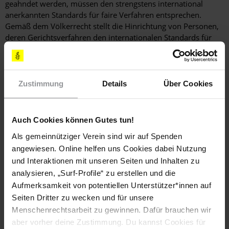
geahndet werden, müssen den strengstens international
anerkannten Standards für faire Verfahren entsprechen.
Gemäß dem Völkerrecht stellt die Hinrichtung von Personen,
deren Gerichtsverfahren den internationalen Standards für
ein faires Verfahren nicht entsprochen haben, einen Verstoß
gegen das Recht auf Leben dar und sind somit verboten.
[SCHREIBEN SIE BITTE ]
Zustimmung
Details
Über Cookies
LUFTPOSTBRIEFE ODER E-MAILS MIT FOLGENDEN
FORDERUNGEN
Auch Cookies können Gutes tun!
Als gemeinnütziger Verein sind wir auf Spenden
Ich fordere Sie eindringlich auf, die Hinrichtung von
angewiesen. Online helfen uns Cookies dabei Nutzung
Bakri Moussa Mohammed zu verhindern.
und Interaktionen mit unseren Seiten und Inhalten zu
Bitte stellen Sie die rechtliche Grundlage für die
analysieren, „Surf-Profile“ zu erstellen und die
Umwandlung seines Urteils klar. Legen Sie offen, warum
Aufmerksamkeit von potentiellen Unterstützer*innen auf
sein Urteil umgewandelt wurde und auf wessen
Seiten Dritter zu wecken und für unsere
Anweisung dies geschah.
Menschenrechtsarbeit zu gewinnen. Dafür brauchen wir
Ich möchte Sie darauf hinweisen, dass jede Person, die
aber vorher deine Zustimmung. Du kannst Cookies für