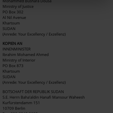
Mohammed Bushara Dousa
Ministry of Justice
PO Box 302
Al Nil Avenue
Khartoum
SUDAN
(Anrede: Your Excellency / Exzellenz)
KOPIEN AN
INNENMINISTER
Ibrahim Mohamed Ahmed
Ministry of Interior
PO Box 873
Khartoum
SUDAN
(Anrede: Your Excellency / Exzellenz)
BOTSCHAFT DER REPUBLIK SUDAN
S.E. Herrn Baha’aldin Hanafi Mansour Waheesh
Kurfürstendamm 151
10709 Berlin