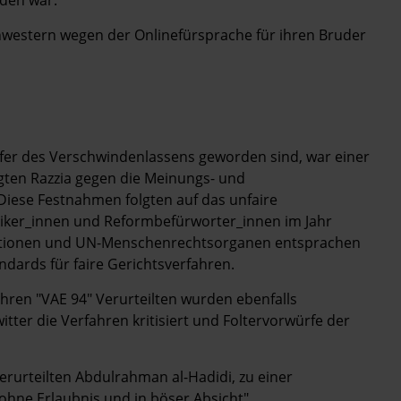
rden war.
chwestern wegen der Onlinefürsprache für ihren Bruder
pfer des Verschwindenlassens geworden sind, war einer
gten Razzia gegen die Meinungs- und
 Diese Festnahmen folgten auf das unfaire
tiker_innen und Reformbefürworter_innen im Jahr
ationen und UN-Menschenrechtsorganen entsprachen
ndards für faire Gerichtsverfahren.
hren "VAE 94" Verurteilten wurden ebenfalls
ter die Verfahren kritisiert und Foltervorwürfe der
erurteilten Abdulrahman al-Hadidi, zu einer
"ohne Erlaubnis und in böser Absicht"