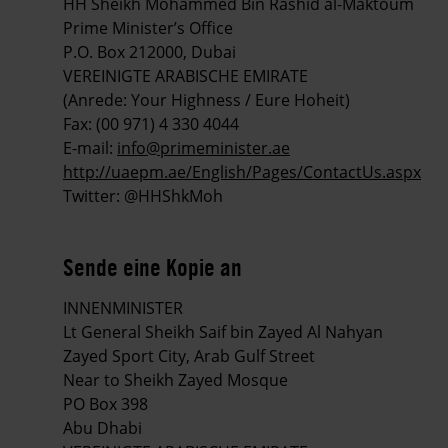
HH Sheikh Mohammed Bin Rashid al-Maktoum
Prime Minister’s Office
P.O. Box 212000, Dubai
VEREINIGTE ARABISCHE EMIRATE
(Anrede: Your Highness / Eure Hoheit)
Fax: (00 971) 4 330 4044
E-mail:
info@primeminister.ae
http://uaepm.ae/English/Pages/ContactUs.aspx
Twitter: @HHShkMoh
Sende eine Kopie an
INNENMINISTER
Lt General Sheikh Saif bin Zayed Al Nahyan
Zayed Sport City, Arab Gulf Street
Near to Sheikh Zayed Mosque
PO Box 398
Abu Dhabi