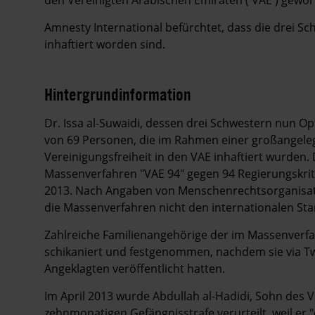
den Vereinigten Arabischen Emiraten ( VAE ) gewo
Amnesty International befürchtet, dass die drei S
inhaftiert worden sind.
Hintergrundinformation
Hintergrund
Dr. Issa al-Suwaidi, dessen drei Schwestern nun O
von 69 Personen, die im Rahmen einer großangele
Vereinigungsfreiheit in den VAE inhaftiert wurden.
Massenverfahren "VAE 94" gegen 94 Regierungskri
2013. Nach Angaben von Menschenrechtsorganis
die Massenverfahren nicht den internationalen Sta
Zahlreiche Familienangehörige der im Massenverfa
schikaniert und festgenommen, nachdem sie via Twit
Angeklagten veröffentlicht hatten.
Im April 2013 wurde Abdullah al-Hadidi, Sohn des V
zehnmonatigen Gefängnisstrafe verurteilt, weil er 