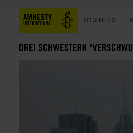
Direkt
zum
Hauptnavigation
AMNESTY
Inhalt
SCHWERPUNKTE
I
INTERNATIONAL
DREI SCHWESTERN "VERSCHWU