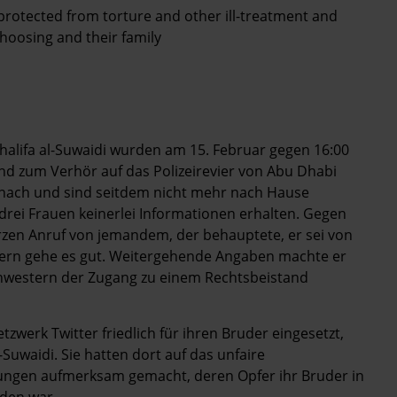
 protected from torture and other ill-treatment and
hoosing and their family
halifa al-Suwaidi wurden am 15. Februar gegen 16:00
d zum Verhör auf das Polizeirevier von Abu Dhabi
nach und sind seitdem nicht mehr nach Hause
drei Frauen keinerlei Informationen erhalten. Gegen
urzen Anruf von jemandem, der behauptete, er sei von
htern gehe es gut. Weitergehende Angaben machte er
Schwestern der Zugang zu einem Rechtsbeistand
tzwerk Twitter friedlich für ihren Bruder eingesetzt,
Suwaidi. Sie hatten dort auf das unfaire
ungen aufmerksam gemacht, deren Opfer ihr Bruder in