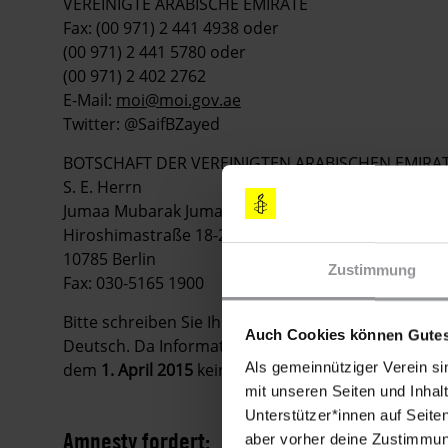
VEREINIGTE ARABISCHE EMIRATE
Fax: (00 971) 2 441 4938 oder
(00 971) 2 441 5780 oder
(00 971) 2 402 2762
E-Mail:
moi@moi.gov.ae
Twitter: @SaifBZayed
BOTSCHAFT DER VEREINIGTEN ARABISCHEN EMIRA
S. E. Herrn
Jumaa Mubarak Jumaa Salem Aljunaibi
Hiroshimastraße 18-20
10785 Berlin
Zustimmung
Fax: 030-5165 1900
Bitte schreiben Sie Ihre Appelle
möglichst sofort
. S
Auch Cookies können Gutes
Deutsch. Da Informationen in Urgent Actions schnell
Als gemeinnütziger Verein si
dem
1. April 2015
keine Appelle mehr zu verschicke
mit unseren Seiten und Inhalt
Unterstützer*innen auf Seite
Amnesty fordert:
aber vorher deine Zustimmung