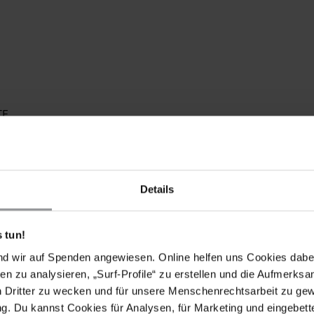
TE
Details
chreiben Sie in gutem Arabisch, Englisch oder auf
 tun!
 an Aktualität verlieren können, bitten wir Sie, nach
nd wir auf Spenden angewiesen. Online helfen uns Cookies dabe
n.
en zu analysieren, „Surf-Profile“ zu erstellen und die Aufmerksa
n Dritter zu wecken und für unsere Menschenrechtsarbeit zu ge
. Du kannst Cookies für Analysen, für Marketing und eingebettet