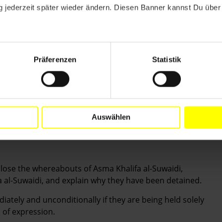
 jederzeit später wieder ändern. Diesen Banner kannst Du über 
TPOSTBRIEFE MIT FOLGENDEN FORDERUNGEN
enthaltsort und die rechtliche Grundlage der
halifa al-Suwaidi bekannt zu geben.
Präferenzen
Statistik
d bedingungslos frei, sollten sie lediglich wegen der
äußerung inhaftiert worden sein.
 Alyaziyah Khalifa al-Suwaidi vor Folter und
 und gewähren Sie ihnen unverzüglich Kontakt zu
Auswählen
r Familie.
close the whereabouts of Asma Khalifa al-Suwaidi,
a al-Suwaidi, and explain why they have been detained.
iately and unconditionally if they are being held solely
m of expression.