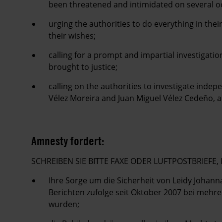
been threatened and intimidated on several o
urging the authorities to do everything in thei
their wishes;
calling for a prompt and impartial investigatio
brought to justice;
calling on the authorities to investigate indep
Vélez Moreira and Juan Miguel Vélez Cedeño, an
Amnesty fordert:
SCHREIBEN SIE BITTE FAXE ODER LUFTPOSTBRIEFE, 
Ihre Sorge um die Sicherheit von Leidy Johann
Berichten zufolge seit Oktober 2007 bei meh
wurden;