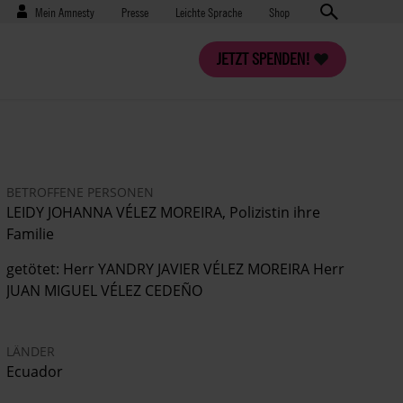
Benutzermenü
Presse
Mein Amnesty
Presse
Leichte Sprache
Shop
JETZT SPENDEN!
BETROFFENE PERSONEN
LEIDY JOHANNA VÉLEZ MOREIRA, Polizistin ihre
Familie
getötet: Herr YANDRY JAVIER VÉLEZ MOREIRA Herr
JUAN MIGUEL VÉLEZ CEDEÑO
LÄNDER
Ecuador