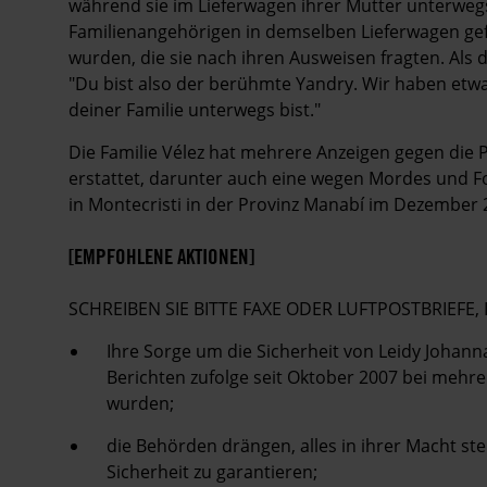
während sie im Lieferwagen ihrer Mutter unterwegs
Familienangehörigen in demselben Lieferwagen gefah
wurden, die sie nach ihren Ausweisen fragten. Als 
"Du bist also der berühmte Yandry. Wir haben etwa
deiner Familie unterwegs bist."
Die Familie Vélez hat mehrere Anzeigen gegen die 
erstattet, darunter auch eine wegen Mordes und Fo
in Montecristi in der Provinz Manabí im Dezember 
[EMPFOHLENE AKTIONEN]
SCHREIBEN SIE BITTE FAXE ODER LUFTPOSTBRIEFE, 
Ihre Sorge um die Sicherheit von Leidy Johann
Berichten zufolge seit Oktober 2007 bei meh
wurden;
die Behörden drängen, alles in ihrer Macht ste
Sicherheit zu garantieren;