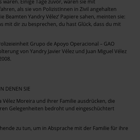
 waren. Einige Tage zuvor, waren sie mit
ren, als sie von PolizistInnen in Zivil angehalten
die Beamten Yandry Vélez’ Papiere sahen, meinten sie:
s mit dir zu besprechen, du hast Glück, dass du mit
Polizeieinheit Grupo de Apoyo Operacional – GAO
lterung von Yandry Javier Vélez und Juan Miguel Vélez
2008.
IN DENEN SIE
a Vélez Moreira und ihrer Familie ausdrücken, die
reren Gelegenheiten bedroht und eingeschüchtert
hende zu tun, um in Absprache mit der Familie für ihre