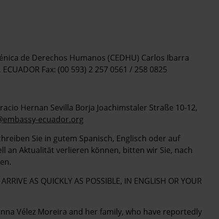
ca de Derechos Humanos (CEDHU) Carlos Ibarra
o, ECUADOR Fax: (00 593) 2 257 0561 / 258 0825
io Hernan Sevilla Borja Joachimstaler Straße 10-12,
@embassy-ecuador.org
Schreiben Sie in gutem Spanisch, Englisch oder auf
 an Aktualität verlieren können, bitten wir Sie, nach
en.
RRIVE AS QUICKLY AS POSSIBLE, IN ENGLISH OR YOUR
hanna Vélez Moreira and her family, who have reportedly