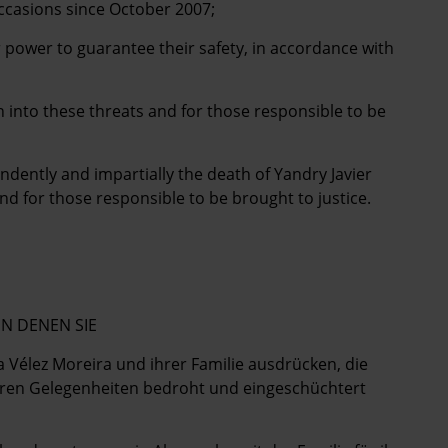
ccasions since October 2007;
r power to guarantee their safety, in accordance with
n into these threats and for those responsible to be
endently and impartially the death of Yandry Javier
d for those responsible to be brought to justice.
IN DENEN SIE
a Vélez Moreira und ihrer Familie ausdrücken, die
reren Gelegenheiten bedroht und eingeschüchtert