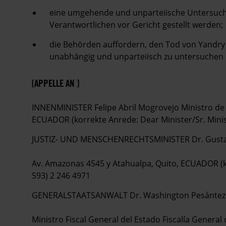
eine umgehende und unparteiische Untersuch
Verantwortlichen vor Gericht gestellt werden;
die Behörden auffordern, den Tod von Yandry 
unabhängig und unparteiisch zu untersuchen u
[APPELLE AN ]
INNENMINISTER Felipe Abril Mogrovejo Ministro de 
ECUADOR (korrekte Anrede: Dear Minister/Sr. Minist
JUSTIZ- UND MENSCHENRECHTSMINISTER Dr. Gustavo
Av. Amazonas 4545 y Atahualpa, Quito, ECUADOR (ko
593) 2 246 4971
GENERALSTAATSANWALT Dr. Washington Pesánte
Ministro Fiscal General del Estado Fiscalía General 