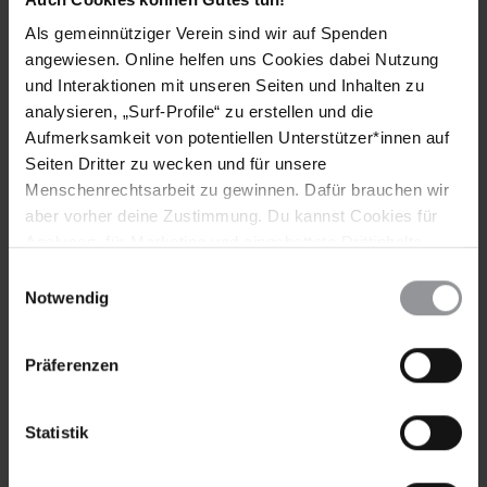
MIT FOLGENDEN FORDERUNGEN
Als gemeinnütziger Verein sind wir auf Spenden
Ich fordere Sie höflich auf, die gegen Gilda Silvestrucci
angewiesen. Online helfen uns Cookies dabei Nutzung
gerichteten Drohungen unabhängig, umfassend und
und Interaktionen mit unseren Seiten und Inhalten zu
unparteiisch zu untersuchen, die Ermittlungsergebnisse
bekannt zu geben und die Verantwortlichen vor Gericht
analysieren, „Surf-Profile“ zu erstellen und die
zu stellen.
Aufmerksamkeit von potentiellen Unterstützer*innen auf
Seiten Dritter zu wecken und für unsere
Ich bitte Sie eindringlich, in Absprache mit Gilda
Menschenrechtsarbeit zu gewinnen. Dafür brauchen wir
Silvestrucci unverzüglich Schutzmaßnahmen für sie und
aber vorher deine Zustimmung. Du kannst Cookies für
ihre Familie zu ergreifen.
Analysen, für Marketing und eingebettete Drittinhalte
auch ablehnen, oder deine Meinung jederzeit später
Einwilligungsauswahl
[APPELLE AN]
wieder ändern. Diesen Banner kannst Du über den Link
Notwendig
im Footer schnell wieder aufrufen.
STAATSANWALT
Datenschutzerklärung
Sr. Luis Alberto Rubí
Präferenzen
Fiscal General de la República
Lomas del Guijarro
Avenida República Dominicana
Statistik
Edificio Lomas Plaza II