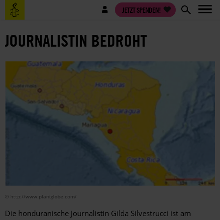
Direkt
Benutzermenü
JETZT SPENDEN!
zum
Inhalt
JOURNALISTIN BEDROHT
© http://www.planiglobe.com/
Die honduranische Journalistin Gilda Silvestrucci ist am