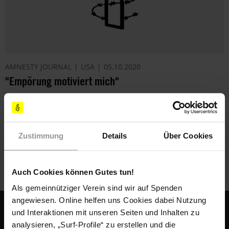
AMNESTY JOURNAL
USA
05.10.2020
"Empörung motiviert mich"
Der Schriftsteller Dave Eggers über die antirassistische
Bewegung in den USA, Polizeiarbeit, künstlerische
Produktivität unter Donald Trump und seine Erwartungen an
Zustimmung
Details
Über Cookies
den nächsten Präsidenten.
Auch Cookies können Gutes tun!
Als gemeinnütziger Verein sind wir auf Spenden
angewiesen. Online helfen uns Cookies dabei Nutzung
Fußbereich
KONTAKT & FAQ
und Interaktionen mit unseren Seiten und Inhalten zu
analysieren, „Surf-Profile“ zu erstellen und die