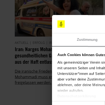
Zustimmung
AKTUELL
ERFOLG
IRAN
05.12.2024
Iran: Narges Mohammadi aus
gesundheitlichen Gründen vorübergehend
Auch Cookies können Gutes
aus der Haft entlassen
Als gemeinnütziger Verein si
mit unseren Seiten und Inhalt
Die iranische Friedensnobelpreisträgerin Narges
Unterstützer*innen auf Seite
Mohammadi muss endlich bedingungslos
aber vorher deine Zustimmung
freigelassen werden.
ablehnen, oder deine Meinung
wieder aufrufen.
Datenschutzerklärung
Einwilligungsauswahl