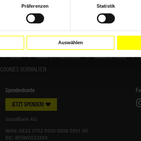
Präferenzen
Statistik
Auswählen
SHOP
AMNESTY-MATERIAL
AMNESTY.ORG
COOKIES VERWALTEN
Spendenkonto
Fo
JETZT SPENDEN!
SozialBank AG
IBAN: DE23 3702 0500 0008 0901 00
BIC: BFSWDE33XXX