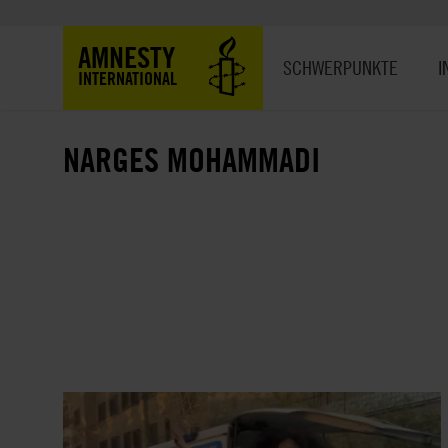
Direkt
zum
Hauptnavigation
AMNESTY
Inhalt
SCHWERPUNKTE
I
INTERNATIONAL
NARGES MOHAMMADI