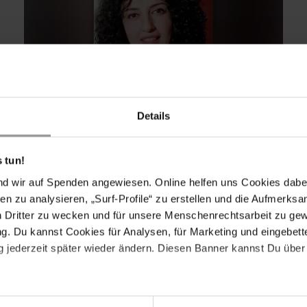
Details
AKTUELL
IRAN
06.10.2023
Iran: Narges Mohammadi erhält
Friedensnobelpreis für ihren Kampf für
 tun!
Frauenrechte
nd wir auf Spenden angewiesen. Online helfen uns Cookies dabe
en zu analysieren, „Surf-Profile“ zu erstellen und die Aufmerksa
Das Nobelpreiskomitee würdigt Narges
n Dritter zu wecken und für unsere Menschenrechtsarbeit zu ge
Mohammadis beispiellosen Einsatz für Frauen-
. Du kannst Cookies für Analysen, für Marketing und eingebettet
und Menschenrechte im Iran.
 jederzeit später wieder ändern. Diesen Banner kannst Du über 