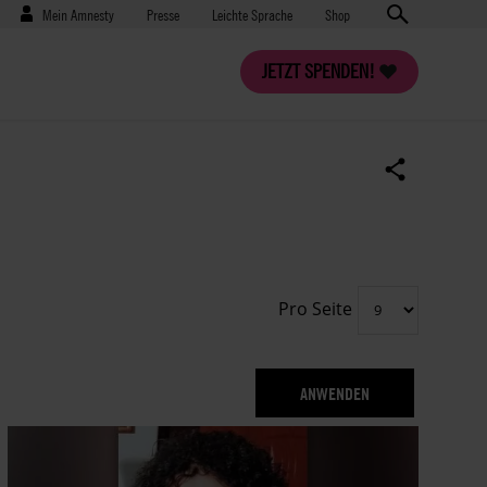
Benutzermenü
Presse
Mein Amnesty
Presse
Leichte Sprache
Shop
JETZT SPENDEN!
Pro Seite