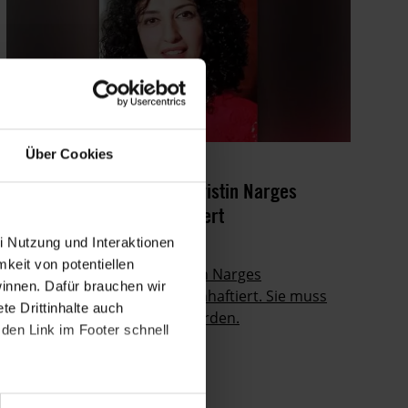
Über Cookies
AKTUELL
IRAN
19.11.2021
Iran: Menschenrechtsaktivistin Narges
Mohammadi erneut inhaftiert
i Nutzung und Interaktionen
Die prominente iranische
mkeit von potentiellen
Menschenrechtsverteidigerin Narges
winnen. Dafür brauchen wir
Mohammadi wurde erneut inhaftiert. Sie muss
e Drittinhalte auch
unverzüglich freigelassen werden.
den Link im Footer schnell