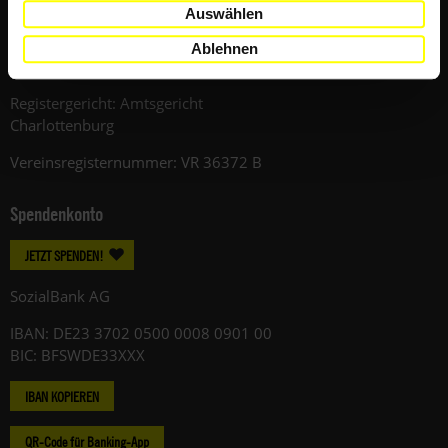
Auswählen
12059 Berlin
Ablehnen
Telefon: +49 (0)30 / 420248-0
Registergericht: Amtsgericht
Charlottenburg
Vereinsregisternummer: VR 36372 B
Spendenkonto
JETZT SPENDEN!
SozialBank AG
IBAN: DE23 3702 0500 0008 0901 00
BIC: BFSWDE33XXX
IBAN KOPIEREN
QR-Code für Banking-App