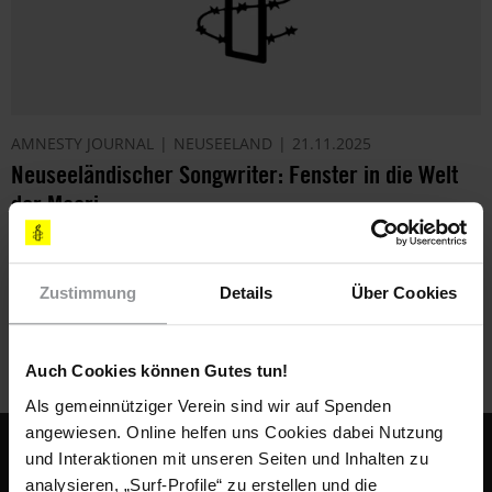
AMNESTY JOURNAL
NEUSEELAND
21.11.2025
Neuseeländischer Songwriter: Fenster in die Welt
der Maori
Der neuseeländische Singer-Songwriter Marlon Williams
besinnt sich seiner indigenen Wurzeln. Sein Album mit Texten
Zustimmung
Details
Über Cookies
auf Maori erscheint in politisch angespannten Zeiten.
Auch Cookies können Gutes tun!
Als gemeinnütziger Verein sind wir auf Spenden
angewiesen. Online helfen uns Cookies dabei Nutzung
Fußbereich
und Interaktionen mit unseren Seiten und Inhalten zu
KONTAKT & FAQ
analysieren, „Surf-Profile“ zu erstellen und die