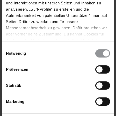
und Interaktionen mit unseren Seiten und Inhalten zu
analysieren, „Surf-Profile“ zu erstellen und die
Aufmerksamkeit von potentiellen Unterstützer*innen auf
Seiten Dritter zu wecken und für unsere
SCHWERPUNKTE
Menschenrechtsarbeit zu gewinnen. Dafür brauchen wir
Warum arbeitet Amnesty zur Klimakrise?
aber vorher deine Zustimmung. Du kannst Cookies für
Analysen, für Marketing und eingebettete Drittinhalte
Die Klimakrise ist eine Menschenrechtskrise. Deshalb fordert
auch ablehnen, oder deine Meinung jederzeit später
Einwilligungsauswahl
Amnesty International seit Langem eine klimagerechte,
wieder ändern. Diesen Banner kannst Du über den Link
Notwendig
menschenrechtskonforme Politik.
im Footer schnell wieder aufrufen.
Datenschutzerklärung
Präferenzen
Statistik
Marketing