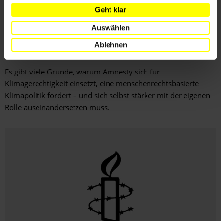
Geht klar
Auswählen
SCHWERPUNKTE
DEUTSCHLAND
Ablehnen
Klimagerechtigkeit braucht Menschenrechte
Es gibt viele Gründe, warum Amnesty sich für
Klimagerechtigkeit einsetzt, eine menschenrechtsbasierte
Klimapolitik fordert – und sich selbst stärker mit der eigenen
Rolle auseinandersetzen muss.