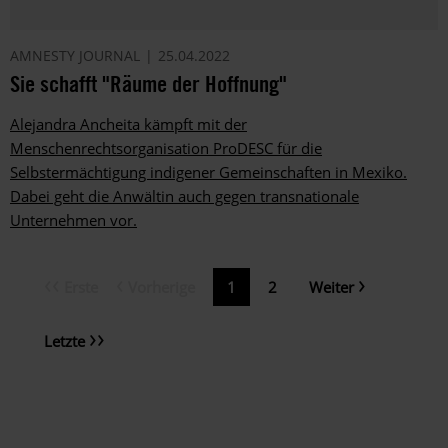
AMNESTY JOURNAL
25.04.2022
Sie schafft "Räume der Hoffnung"
Alejandra Ancheita kämpft mit der
Menschenrechtsorganisation ProDESC für die
Selbstermächtigung indigener Gemeinschaften in Mexiko.
Dabei geht die Anwältin auch gegen transnationale
Unternehmen vor.
Erste
Vorherige
Nächste
Erste
Vorherige
Aktuelle
1
Page
2
Weiter
Seitennummerierung
Seite
Seite
Seite
Seite
Letzte
Letzte
Seite