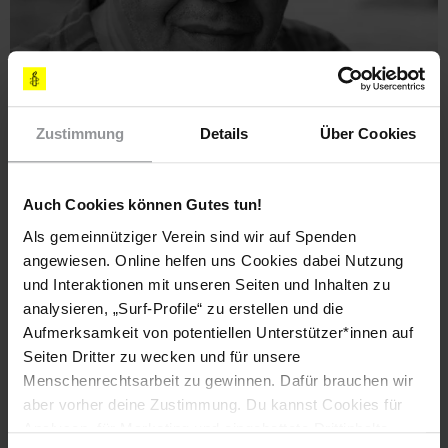
Zustimmung
Details
Über Cookies
PRESSEMITTEILUNG
IRAN
29.10.2024
Iran: Hinrichtung von Jamshid Sharmahd ist
grausam und unmenschlich
Auch Cookies können Gutes tun!
Amnesty fordert die iranische Regierung erneut auf, die
Als gemeinnütziger Verein sind wir auf Spenden
Todesstrafe abzuschaffen und die Praxis der Scheinprozesse
angewiesen. Online helfen uns Cookies dabei Nutzung
zu beenden.
und Interaktionen mit unseren Seiten und Inhalten zu
analysieren, „Surf-Profile“ zu erstellen und die
BERLIN
Aufmerksamkeit von potentiellen Unterstützer*innen auf
20.07.2023
Seiten Dritter zu wecken und für unsere
Menschenrechtsarbeit zu gewinnen. Dafür brauchen wir
Mahnwache für Jamshid Sharmahd vor der
aber vorher deine Zustimmung. Du kannst Cookies für
iranischen Botschaft in Berlin
Analysen, für Marketing und eingebettete Drittinhalte