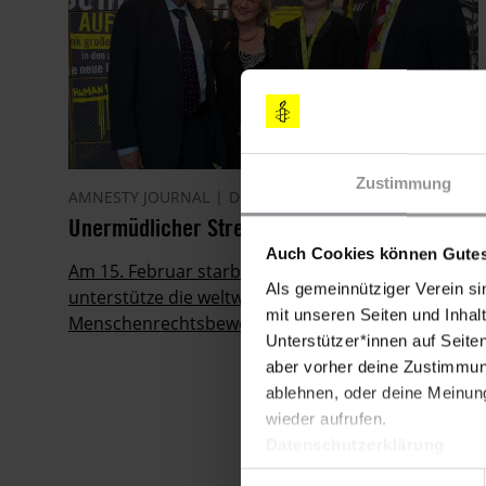
Zustimmung
AMNESTY JOURNAL
DEUTSCHLAND
02.03.2025
Unermüdlicher Streiter für Menschenrechte
Auch Cookies können Gutes
Am 15. Februar starb Gerhart R. Baum. Er
Als gemeinnütziger Verein si
unterstütze die weltweite
mit unseren Seiten und Inhalt
Menschenrechtsbewegung wie kaum ein anderer.
Unterstützer*innen auf Seite
aber vorher deine Zustimmung
ablehnen, oder deine Meinung
wieder aufrufen.
Datenschutzerklärung
Einwilligungsauswahl