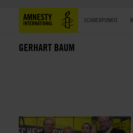
Direkt
zum
Hauptnavigation
AMNESTY
Inhalt
SCHWERPUNKTE
I
INTERNATIONAL
GERHART BAUM