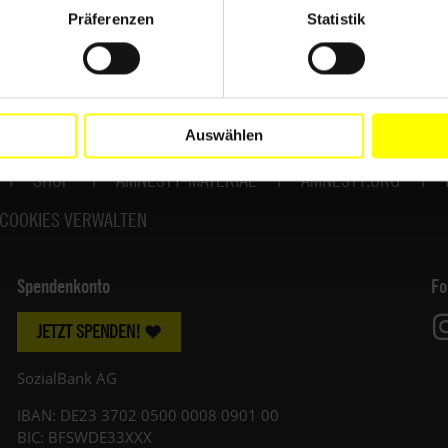
Präferenzen
Statistik
Auswählen
SHOP
AMNESTY-MATERIAL
AMNESTY.ORG
COOKIES VERWALTEN
Spendenkonto
Fo
JETZT SPENDEN!
SozialBank AG
IBAN: DE23 3702 0500 0008 0901 00
BIC: BFSWDE33XXX