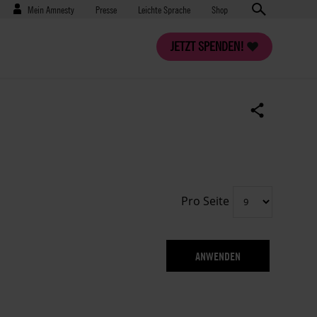
Benutzermenü
Presse
Mein Amnesty
Presse
Leichte Sprache
Shop
JETZT SPENDEN!
Pro Seite